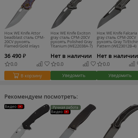
Нож WE Knife Attor
Нож WE Knife Exciton
Нож WE Knife Falcaria
beadblast сталь CPM-
gray сталь CPM-20CV
gray сталь CPM-20CV
20CV рукоять
рукоять Polished Gray
рукоять Gray Ti/Etchi
Flamed/Gold inlays
Titanium (WE22038A-7)
Pattern (WE23012B-4)
Titanium (WE23037-2)
36 490
₽
Нет в наличии
Нет в наличии
0.0
0.0
0.0
Уведомить
Уведомить
В корзину
Рекомендуем посмотреть:
Видео
Ручная работа
Видео