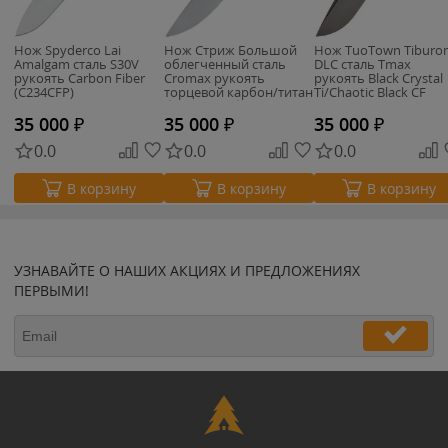
Нож Spyderco Lai
Нож Стриж Большой
Нож TuoTown Tiburo
Amalgam сталь S30V
облегченный сталь
DLC сталь Tmax
рукоять Carbon Fiber
Cromax рукоять
рукоять Black Crystal
(C234CFP)
торцевой карбон/титан
Ti/Chaotic Black CF
бронза (Чебурков А.И.)
35 000
₽
35 000
₽
35 000
₽
0.0
0.0
0.0
В корзину
В корзину
В корзину
УЗНАВАЙТЕ О НАШИХ АКЦИЯХ И ПРЕДЛОЖЕНИЯХ
ПЕРВЫМИ!