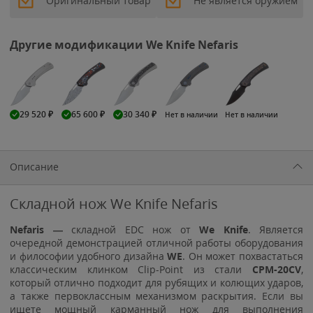
Оригинальный товар
Не является оружием
Другие модификации We Knife Nefaris
29 520
₽
65 600
₽
30 340
₽
Нет в наличии
Нет в наличии
Описание
Складной нож We Knife Nefaris
Nefaris —
складной EDC нож от
We Knife
. Является
очередной демонстрацией отличной работы оборудования
и философии удобного дизайна
WE
. Он может похвастаться
классическим клинком Clip-Point из стали
CPM-20CV
,
который отлично подходит для рубящих и колющих ударов,
а также первоклассным механизмом раскрытия. Если вы
ищете мощный карманный нож для выполнения