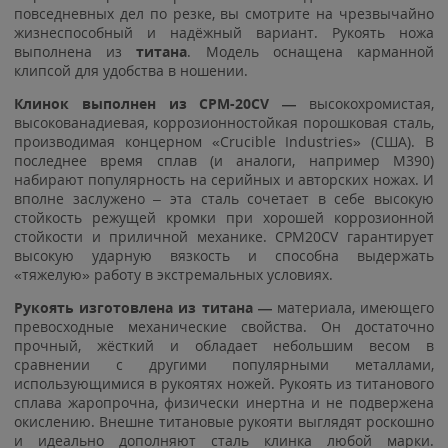
повседневных дел по резке, вы смотрите на чрезвычайно
жизнеспособный и надёжный вариант. Рукоять ножа
выполнена из
титана
. Модель оснащена карманной
клипсой для удобства в ношении.
Клинок выполнен из CPM-20CV —
высокохромистая,
высокованадиевая, коррозионностойкая порошковая сталь,
производимая концерном «Crucible Industries» (США). В
последнее время сплав (и аналоги, например M390)
набирают популярность на серийных и авторских ножах. И
вполне заслужено – эта сталь сочетает в себе высокую
стойкость режущей кромки при хорошей коррозионной
стойкости и приличной механике. CPM20CV гарантирует
высокую ударную вязкость и способна выдержать
«тяжелую» работу в экстремальных условиях.
Рукоять изготовлена из титана —
материала, имеющего
превосходные механические свойства. Он достаточно
прочный, жёсткий и обладает небольшим весом в
сравнении с другими популярными металлами,
использующимися в рукоятях ножей. Рукоять из титанового
сплава жаропрочна, физически инертна и не подвержена
окислению. Внешне титановые рукояти выглядят роскошно
и идеально дополняют сталь клинка любой марки.