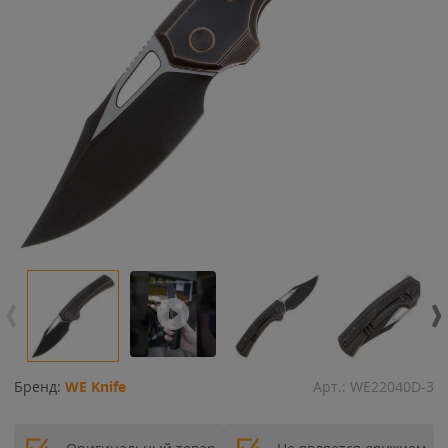
Бренд:
WE Knife
Арт.:
WE22040D-3