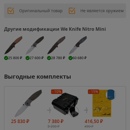
Оригинальный товар
Не является оружием
Другие модификации We Knife Nitro Mini
25 800
₽
27 600
₽
28 780
₽
60 680
₽
Выгодные комплекты
- 10%
- 15%
25 830
₽
7 380
₽
416,50
₽
8 200
₽
490
₽