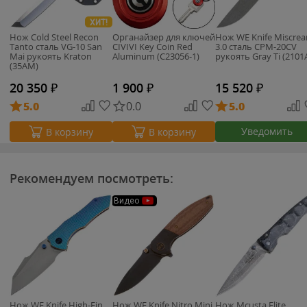
ХИТ!
Нож Cold Steel Recon
Органайзер для ключей
Нож WE Knife Miscrea
Tanto сталь VG-10 San
CIVIVI Key Coin Red
3.0 сталь CPM-20CV
Mai рукоять Kraton
Aluminum (C23056-1)
рукоять Gray Ti (2101
(35AM)
20 350
₽
1 900
₽
15 520
₽
5.0
0.0
5.0
Уведомить
В корзину
В корзину
Рекомендуем посмотреть:
Видео
Нож WE Knife High-Fin
Нож WE Knife Nitro Mini
Нож Mcusta Elite