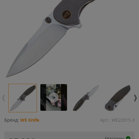
Бренд:
WE Knife
Арт.:
WE22015-3
Магазин: