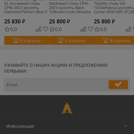
XL stonewash сталь
blackwash сталь CPM-
Tactility сталь VG-
CPM-20CV рукоять
20CV рукоять Black
10/Damascus рукоять
Diamond Pattern Blue Ti
Ti/Brown Linen Micarta
Corian MGV (MC-0123
(WE24010-2)
(WE22015-4)
25 830
₽
25 800
₽
25 800
₽
0.0
0.0
0.0
В корзину
В корзину
В корзину
УЗНАВАЙТЕ О НАШИХ АКЦИЯХ И ПРЕДЛОЖЕНИЯХ
ПЕРВЫМИ!
Информация