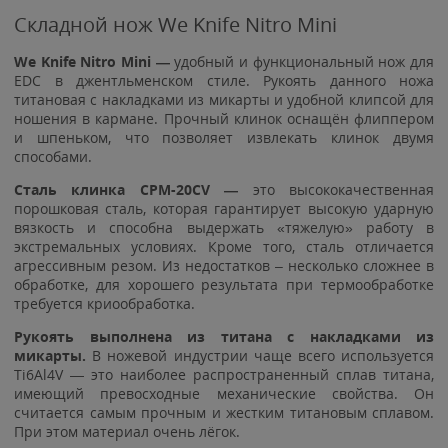
Складной нож We Knife Nitro Mini
We Knife Nitro Mini
—
удобный и функциональный нож для
EDC в джентльменском стиле. Рукоять данного ножа
титановая с накладками из микарты и удобной клипсой для
ношения в кармане. Прочный клинок оснащён флиппером
и шпеньком, что позволяет извлекать клинок двумя
способами.
Сталь клинка CPM-20CV —
это высококачественная
порошковая сталь, которая гарантирует высокую ударную
вязкость и способна выдержать «тяжелую» работу в
экстремальных условиях. Кроме того, сталь отличается
агрессивным резом. Из недостатков – несколько сложнее в
обработке, для хорошего результата при термообработке
требуется криообработка.
Рукоять выполнена из титана с накладками из
микарты.
В ножевой индустрии чаще всего используется
Ti6Al4V — это наиболее распространенный сплав титана,
имеющий превосходные механические свойства. Он
считается самым прочным и жестким титановым сплавом.
При этом материал очень лёгок.