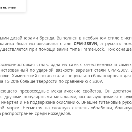
 в наличии
ными дизайнерами бренда. Выполнен в необычном стиле с ис
а клинка была использована сталь
CPM-S35VN
, а рукоять но
существляется при помощи замка типа Frame-Lock. Нож оснащ
озионностойкая сталь, одна из самых качественных и самы
енствованный по ударной вязкости вариант стали CPM-S30V. 
ровке. Химический состав стали специально сбалансирован для
а 15-20% больше твёрдости по сравнению с S30V.
еющего превосходные механические свойства. Он достаточ
 с другими популярными металлами, использующимися в рук
и инертна и не подвержена окислению. Внешне титановые руко
ой марки. Несмотря на сложную степень обработки, большу
о распространен среди ножеделов.