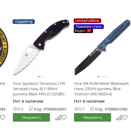
Limited edition
Серрейтор
Премиум сталь
Видео
 We
Нож Spyderco Tenacious LTW
Нож WE Knife Reiver Blackwash
Serrated сталь 8Cr13MoV
сталь S35VN рукоять Blue
рукоять Black FRN (C122SBK)
Titanium (WE16020-4)
Нет в наличии
Нет в наличии
0.0
Код:
0.0
Код:
184
УТ000033057
УТ000031582
Уведомить
Уведомить