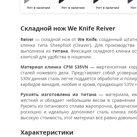
Нет в наличии
Нет в наличии
Нет в наличии
Нет
Складной нож We Knife Reiver
Reiver —
складной нож от
We Knife
, созданный штат
клинка типа Sheepfoot (Cleaver). Для производств
выполнена из
титана
. Фиксация складного клинка о
клипсой для удобства в ношении.
Материал клинка CPM S35VN —
мартенситная корр
сталей ножевого дела. Представляет собой усоверш
S30V данная сталь легче поддаётся обработке и поли
карбидов ванадия, ниобия и хрома, придающих S35V н
Рукоять изготовлена из титана —
материала, им
жёсткий и обладает небольшим весом в сравнении
Рукоять из титанового сплава жаропрочна, физическ
роскошно и идеально дополняют сталь клинка люб
высокую стоимость, этот материал всё равно довольн
Характеристики