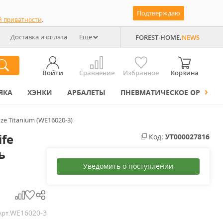
Подтверждаю
й приватности
.
Доставка и оплата
Еще
FOREST-HOME.
NEWS
Войти
Сравнение
Избранное
Корзина
ЯКА
ХЭНКИ
АРБАЛЕТЫ
ПНЕВМАТИЧЕСКОЕ ОРУЖИЕ
ze Titanium (WE16020-3)
fe
Код:
УТ000027816
ь
Уведомить о поступлении
WE16020-3
Арт.