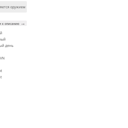
ляется оружием
→
и к описанию
ой
ный
ый день
5VN
ot
t