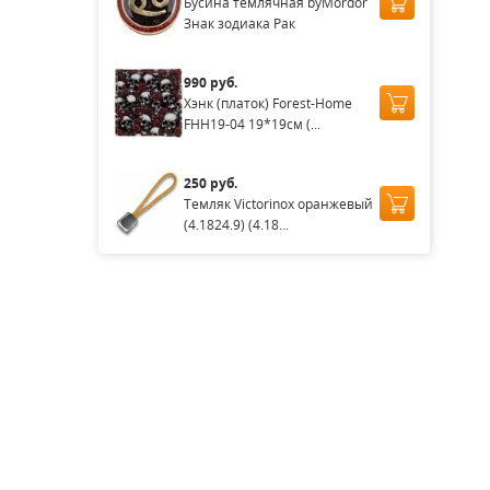
Бусина темлячная byMordor
Знак зодиака Рак
990 руб.
Хэнк (платок) Forest-Home
FHH19-04 19*19см (...
250 руб.
Темляк Victorinox оранжевый
(4.1824.9) (4.18...