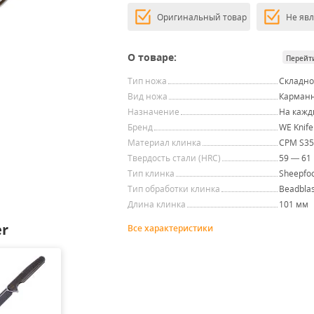
Оригинальный товар
Не яв
О товаре:
Перейт
Тип ножа
Складн
Вид ножа
Карман
Назначение
На кажд
Бренд
WE Knife
Материал клинка
CPM S3
Твердость стали (HRC)
59 — 61
Тип клинка
Sheepfo
Тип обработки клинка
Beadblas
Длина клинка
101 мм
er
Все характеристики