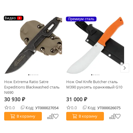
Видео
Премиум сталь
П
Нож Extrema Ratio Satre
Нож Owl Knife Butcher сталь
Но
Expeditions Blackwashed сталь
M390 рукоять оранжевый G10
M3
N690
30 930
31 000
3
₽
₽
0.0
Код:
0.0
Код:
УТ000027054
УТ000026075
В корзину
В корзину