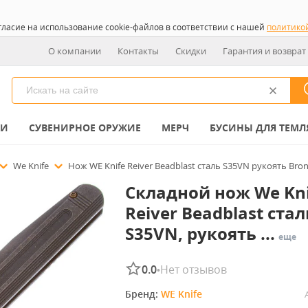
гласие на использование cookie-файлов в соответствии с нашей
политико
О компании
Контакты
Скидки
Гарантия и возврат
КИ
СУВЕНИРНОЕ ОРУЖИЕ
МЕРЧ
БУСИНЫ ДЛЯ ТЕМЛ
We Knife
Нож WE Knife Reiver Beadblast сталь S35VN рукоять Bron
Складной нож We Kni
Reiver Beadblast стал
S35VN, рукоять ...
еще
0.0
Нет отзывов
•
Бренд: 
WE Knife