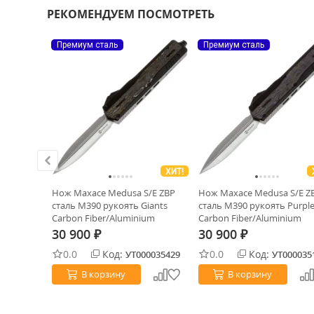
РЕКОМЕНДУЕМ ПОСМОТРЕТЬ
Премиум сталь
Премиум сталь
ХИТ!
stonewash
Нож Maxace Medusa S/E ZBP
Нож Maxace Medusa S/E Z
Black
сталь M390 рукоять Giants
сталь M390 рукоять Purple
Carbon Fiber/Aluminium
Carbon Fiber/Aluminium
30 900
30 900
₽
₽
0.0
Код:
0.0
Код:
0015250
УТ000035429
УТ000035
В корзину
В корзину