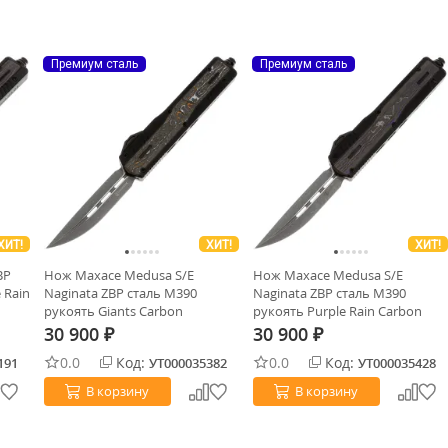
Премиум сталь
Премиум сталь
ХИТ!
ХИТ!
ХИТ!
BP
Нож Maxace Medusa S/E
Нож Maxace Medusa S/E
 Rain
Naginata ZBP сталь M390
Naginata ZBP сталь M390
рукоять Giants Carbon
рукоять Purple Rain Carbon
Fiber/Aluminium
Fiber/Aluminium
30 900
30 900
₽
₽
0.0
Код:
0.0
Код:
191
УТ000035382
УТ000035428
В корзину
В корзину