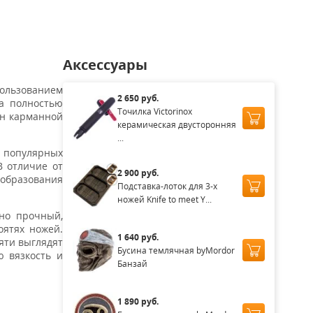
Аксессуары
пользованием
2 650 руб.
жа полностью
Точилка Victorinox
ён карманной
керамическая двусторонняя
...
х популярных
В отличие от
2 900 руб.
 образования
Подставка-лоток для 3-х
ножей Knife to meet Y...
но прочный,
оятях ножей.
1 640 руб.
яти выглядят
Бусина темлячная byMordor
ю вязкость и
Банзай
1 890 руб.