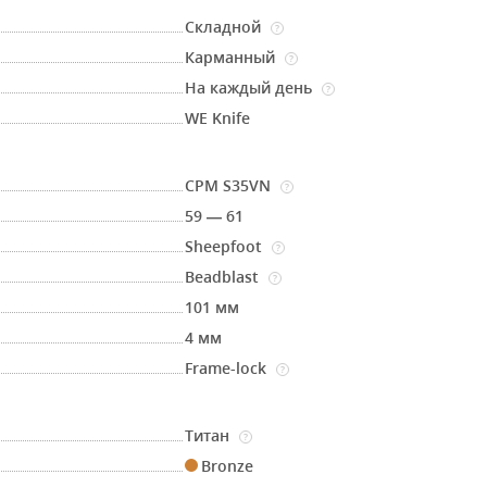
Складной
?
Карманный
?
На каждый день
?
WE Knife
CPM S35VN
?
59 — 61
Sheepfoot
?
Beadblast
?
101 мм
4 мм
Frame-lock
?
Титан
?
Bronze