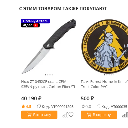
С ЭТИМ ТОВАРОМ ТАКЖЕ ПОКУПАЮТ
Премиум сталь
Видео
Нож ZT 0452CF сталь CPM-
Патч Forest-Home In Knife
S35VN рукоять Carbon Fiber/Ti
Trust Color PVC
40 190
500
₽
₽
4.5
Код:
0.0
Код:
УТ000021395
УТ000035
В корзину
В корзину