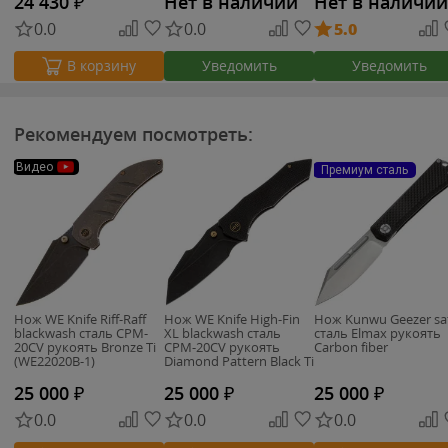
24 430
₽
Нет в наличии
Нет в наличии
0.0
0.0
5.0
Уведомить
Уведомить
В корзину
Рекомендуем посмотреть:
Видео
Премиум сталь
Нож WE Knife Riff-Raff
Нож WE Knife High-Fin
Нож Kunwu Geezer sa
blackwash сталь CPM-
XL blackwash сталь
сталь Elmax рукоять
20CV рукоять Bronze Ti
CPM-20CV рукоять
Carbon fiber
(WE22020B-1)
Diamond Pattern Black Ti
(WE24010-1)
25 000
₽
25 000
₽
25 000
₽
0.0
0.0
0.0