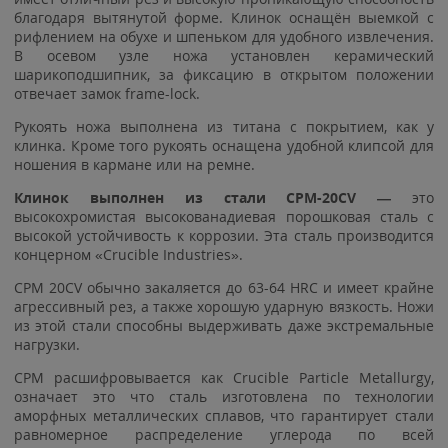
благодаря вытянутой форме. Клинок оснащён выемкой с
рифлением на обухе и шпеньком для удобного извлечения.
В осевом узле ножа установлен керамический
шарикоподшипник, за фиксацию в открытом положении
отвечает замок frame-lock.
Рукоять ножа выполнена из титана с покрытием, как у
клинка. Кроме того рукоять оснащена удобной клипсой для
ношения в кармане или на ремне.
Клинок
выполнен из стали
CPM-20CV
—
это
высокохромистая высокованадиевая порошковая сталь с
высокой устойчивость к коррозии. Эта сталь производится
концерном «Crucible Industries».
CPM 20CV обычно закаляется до 63-64 HRC и имеет крайне
агрессивный рез, а также хорошую ударную вязкость. Ножи
из этой стали способны выдерживать даже экстремальные
нагрузки.
СРМ расшифровывается как Crucible Particle Metallurgy,
означает это что сталь изготовлена по технологии
аморфных металлических сплавов, что гарантирует стали
равномерное распределение углерода по всей