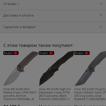
Отзывы
0
Доставка и оплата
Гарантия и возврат
С этим товаром также покупают:
Видео
Видео
Видео
Нож WE Knife Mini
Нож WE Knife High-Fin
Нож WE Knife Thug XL
Malice сталь CPM-20CV
blackwash сталь CPM-
hand rubbed сталь C
рукоять Bronze
20CV рукоять Black
20CV рукоять Gray
Titanium (WE054BL-4)
Titanium (WE22005-1)
Rubbed Ti (WE20028D-