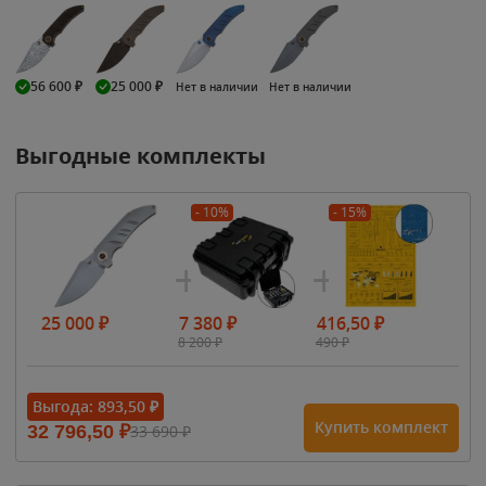
56 600
₽
25 000
₽
Нет в наличии
Нет в наличии
Выгодные комплекты
- 10%
- 15%
25 000
₽
7 380
₽
416,50
₽
8 200
₽
490
₽
Выгода:
893,50
₽
Купить комплект
32 796,50
₽
33 690
₽