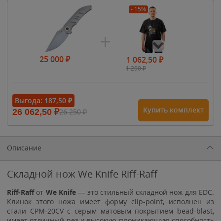
- 15%
25 000
₽
1 062,50
₽
1 250
₽
- 15%
Выгода:
187,50
₽
Купить комплект
26 062,50
₽
26 250
₽
1 615
₽
1 900
₽
1 900
₽
Описание
Складной нож We Knife Riff-Raff
Riff-Raff
от
We Knife
— это стильный складной нож для EDC.
Клинок этого ножа имеет форму clip-point, исполнен из
стали
CPM-20CV с серым матовым покрытием bead-blast,
имеет отличный рез и высокую проникающую способность