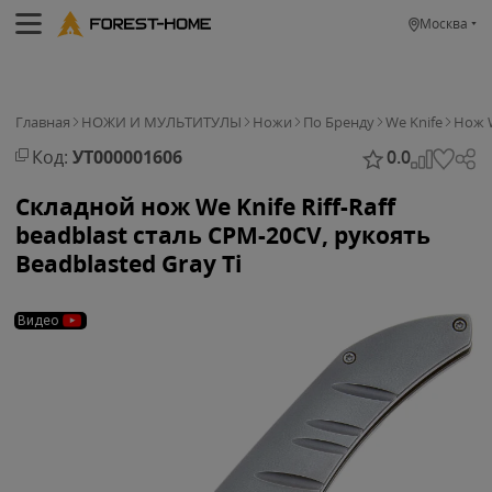
Москва
Главная
НОЖИ И МУЛЬТИТУЛЫ
Ножи
По Бренду
We Knife
Нож W
Код:
УТ000001606
0.0
Складной нож We Knife Riff-Raff
beadblast сталь CPM-20CV, рукоять
Beadblasted Gray Ti
Видео