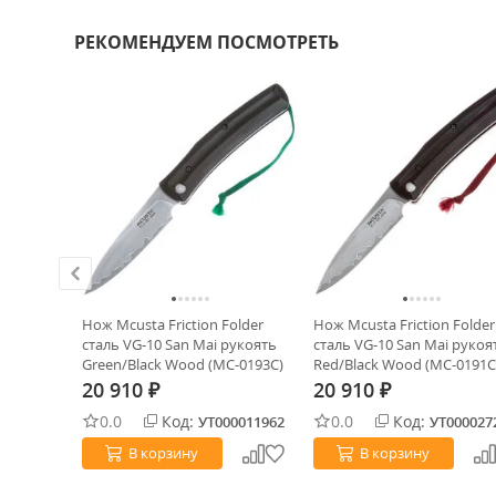
РЕКОМЕНДУЕМ ПОСМОТРЕТЬ
tdoor
Нож Mcusta Friction Folder
Нож Mcusta Friction Folder
Carbon
сталь VG-10 San Mai рукоять
сталь VG-10 San Mai рукоя
Green/Black Wood (MC-0193C)
Red/Black Wood (MC-0191C
20 910
20 910
₽
₽
0.0
Код:
0.0
Код:
0024804
УТ000011962
УТ000027
В корзину
В корзину