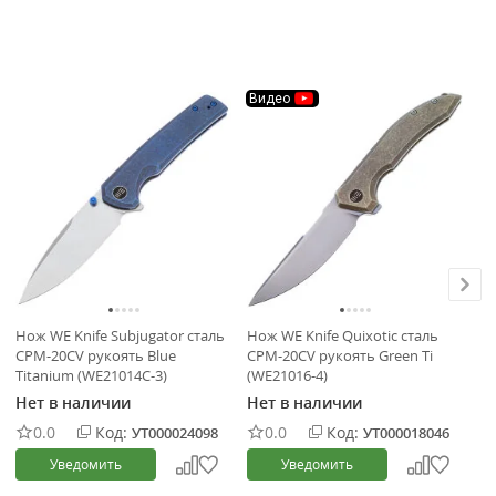
Видео
В
Нож WE Knife Subjugator сталь
Нож WE Knife Quixotic сталь
Но
CPM-20CV рукоять Blue
CPM-20CV рукоять Green Ti
ст
Titanium (WE21014C-3)
(WE21016-4)
Br
Нет в наличии
Нет в наличии
Не
0.0
Код:
0.0
Код:
УТ000024098
УТ000018046
Уведомить
Уведомить