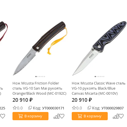
Нож Mcusta Friction Folder
Нож Mcusta Classic Wave сталь
ть
сталь VG-10 San Mai рукоять
VG-10 рукоять Black/Blue
)
Orange/Black Wood (MC-0192C)
Canvas Micarta (MC-0010V)
20 910
20 910
₽
₽
0.0
Код:
0.0
Код:
225
УТ000030171
УТ000029807
В корзину
В корзину