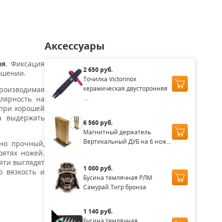
Аксессуары
ая
. Фиксация
2 650 руб.
ошении.
Точилка Victorinox
керамическая двусторонняя
производимая
...
улярность на
 при хорошей
а выдержать
6 560 руб.
Магнитный держатель
Вертикальный ДУБ на 6 нож...
но прочный,
оятях ножей.
яти выглядят
1 000 руб.
ю вязкость и
Бусина темлячная РЛМ
Самурай Тигр бронза
1 140 руб.
Бусина темлячная