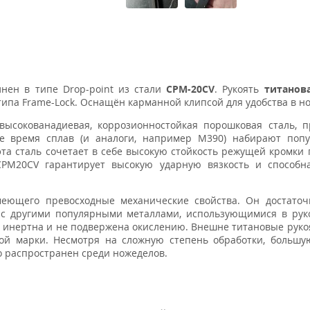
лнен в типе Drop-point из стали
CPM-20CV
. Рукоять
титанов
типа Frame-Lock. Оснащён карманной клипсой для удобства в н
 высокованадиевая, коррозионностойкая порошковая сталь, 
нее время сплав (и аналоги, например M390) набирают поп
эта сталь сочетает в себе высокую стойкость режущей кромки
CPM20CV гарантирует высокую ударную вязкость и способн
еющего превосходные механические свойства. Он достаточ
 с другими популярными металлами, использующимися в рук
и инертна и не подвержена окислению. Внешне титановые руко
ой марки. Несмотря на сложную степень обработки, большу
о распространен среди ножеделов.