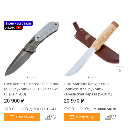
В
Премиум сталь
Видео
Нож Remette Meteor DLC сталь
Нож Marttiini Ranger сталь
Но
M390 рукоять DLC Ti/Silver Twill
Stainless steel рукоять
N6
CF (RTPT-BD)
карельская береза (543015)
65
20 900
20 970
2
₽
₽
0.0
Код:
0.0
Код:
УТ000013247
УТ000024620
В корзину
В корзину