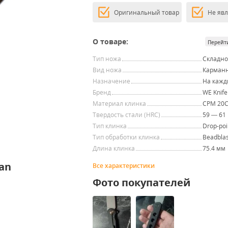
Оригинальный товар
Не яв
О товаре:
Перейт
Тип ножа
Складн
Вид ножа
Карман
Назначение
На кажд
Бренд
WE Knife
Материал клинка
CPM 20
Твердость стали (HRC)
59 — 61
Тип клинка
Drop-poi
Тип обработки клинка
Beadblas
Длина клинка
75.4 мм
an
Все характеристики
Фото покупателей