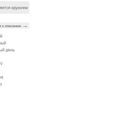
ляется оружием
→
и к описанию
ой
ный
ый день
CV
nt
t