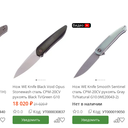
Видео
Нож WE Knife Black Void Opus
Нож WE Knife Smooth Sentinel
01H)
Stonewash сталь CPM-20CV
сталь CPM-20CV рукоять Gray
рукоять Black Ti/Green G10
Ti/Natural G10 (WE20043-2)
(2010V-2)
18 020
Нет в наличии
₽
21 020
₽
0.0
Код:
0.0
Код:
440
УТ000030837
УТ000019050
Уведомить
Уведомить