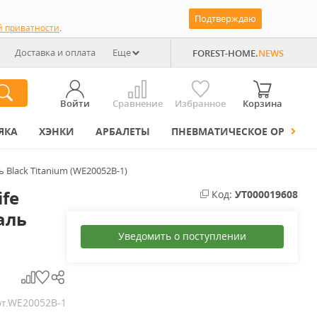
Подтверждаю
й приватности
.
Доставка и оплата
Еще
FOREST-HOME.
NEWS
Войти
Сравнение
Избранное
Корзина
ЯКА
ХЭНКИ
АРБАЛЕТЫ
ПНЕВМАТИЧЕСКОЕ ОРУЖИЕ
 Black Titanium (WE20052B-1)
fe
Код:
УТ000019608
аль
Уведомить о поступлении
WE20052B-1
т.