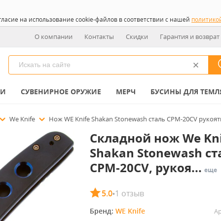
гласие на использование cookie-файлов в соответствии с нашей
политико
О компании
Контакты
Скидки
Гарантия и возврат
КИ
СУВЕНИРНОЕ ОРУЖИЕ
МЕРЧ
БУСИНЫ ДЛЯ ТЕМЛ
We Knife
Нож WE Knife Shakan Stonewash сталь CPM-20CV рукоять
Складной нож We Kni
Shakan Stonewash ст
CPM-20CV, рукоя...
еще
5.0
1 отзыв
•
Бренд: 
WE Knife
Ар