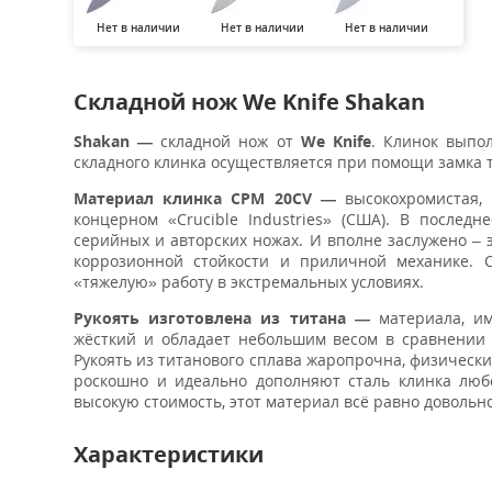
Нет в наличии
Нет в наличии
Нет в наличии
Складной нож We Knife Shakan
Shakan —
складной нож от
We Knife
. Клинок выпо
складного клинка осуществляется при помощи замка 
Материал клинка CPM 20CV —
высокохромистая,
концерном «Crucible Industries» (США). В послед
серийных и авторских ножах. И вполне заслужено – 
коррозионной стойкости и приличной механике. 
«тяжелую» работу в экстремальных условиях.
Рукоять изготовлена из титана —
материала, им
жёсткий и обладает небольшим весом в сравнении
Рукоять из титанового сплава жаропрочна, физическ
роскошно и идеально дополняют сталь клинка люб
высокую стоимость, этот материал всё равно довольн
Характеристики