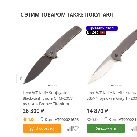
С ЭТИМ ТОВАРОМ ТАКЖЕ ПОКУПАЮТ
Премиум сталь
Видео
 satin
Нож WE Knife Subjugator
Нож WE Knife Kitefin сталь
ть Blue Ti
Blackwash сталь CPM-20CV
S35VN рукоять Gray Ti (20
рукоять Bronze Titanium
(WE21014C-4)
26 300
14 870
₽
₽
4.0
Код:
0.0
Код:
0003511
УТ000024636
УТ000024
В корзину
Уведомить