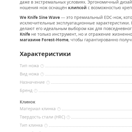
даже в экстремальных условиях. Эргономичный дизай
ношения нож оснащён
клипсой
с возможностью креп
We Knife Sine Wave
— это премиальный EDC-нож, кото
исключительные эксплуатационные характеристики. Е
делают его идеальным выбором как для повседневного
Knife
не только инструмент, но и отражение жизненно
магазине Forest-Home
, чтобы гарантированно полу
Характеристики
Тип ножа
?
Вид ножа
?
Назначение
?
Бренд
?
Клинок
Материал клинка
?
Твердость стали (HRC)
?
Тип клинка
?