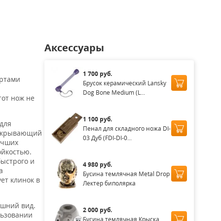
Аксессуары
1 700 руб.
артами
Брусок керамический Lansky
Dog Bone Medium (L...
тот нож не
1 100 руб.
 для
Пенал для складного ножа DI-
 скрывающий
03 Дуб (FDI-DI-0...
учших
ойкостью.
ыстрого и
4 980 руб.
а
Бусина темлячная Metal Drop
ет клинок в
Лектер биполярка
ешний вид.
2 000 руб.
льзовании
Бусина темлячная Крыска