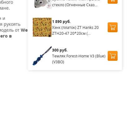
обного
стекло (Огненные Сказ...
мане.
н и
1 890 руб.
я рукоять
Хэнк (платок) ZT Hanks 20
модель от
We
ZTH20-47 20*20см (...
его в
300 руб.
Темляк Forest-Home V3 (Blue)
(V3BO)