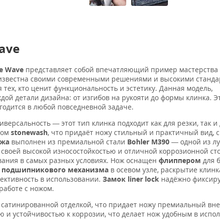
ave
ne Wave
представляет собой впечатляющий пример мастерства
звестна своими современными решениями и высокими станд
 тех, кто ценит функциональность и эстетику. Данная модель,
дой детали дизайна: от изгибов на рукояти до формы клинка. Э
игодится в любой повседневной задаче.
иверсальность — этот тип клинка подходит как для резки, так и
дом
stonewash
, что придаёт ножу стильный и практичный вид,
ожа
выполнен из премиальной стали
Bohler M390
— одной из л
своей высокой износостойкостью и отличной коррозионной ст
вания в самых разных условиях. Нож оснащен
флиппером
для б
ю
подшипникового механизма
в осевом узле, раскрытие клинк
фективность в использовании.
Замок liner lock
надёжно фиксиру
работе с ножом.
и сатинированной отделкой, что придает ножу премиальный вн
ю и устойчивостью к коррозии, что делает нож удобным в испо