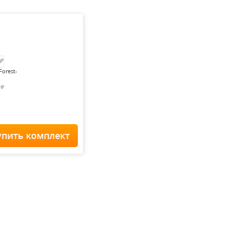
Forest-
0
₽
упить комплект
Home Staff
 900
₽