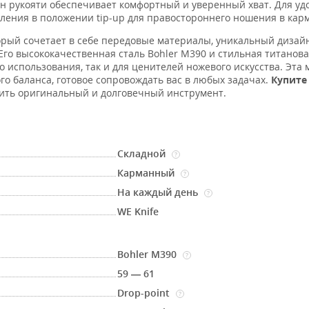
н рукояти обеспечивает комфортный и уверенный хват. Для уд
ления в положении tip-up для правостороннего ношения в кар
рый сочетает в себе передовые материалы, уникальный дизай
го высококачественная сталь Bohler M390 и стильная титанова
 использования, так и для ценителей ножевого искусства. Эта 
го баланса, готовое сопровождать вас в любых задачах.
Купите 
чить оригинальный и долговечный инструмент.
Складной
?
Карманный
?
На каждый день
?
WE Knife
Bohler M390
?
59 — 61
Drop-point
?