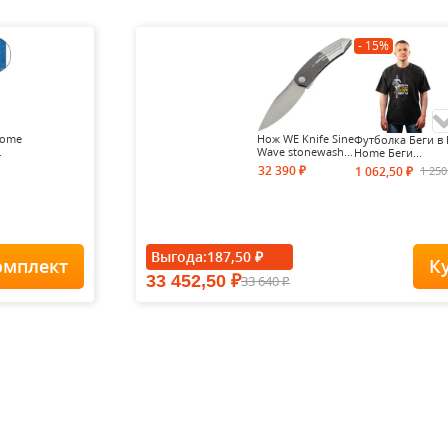
- 15%
Home
Нож WE Knife Sine
Футболка Беги в 
.
Wave stonewash...
Home Беги...
32 390
1 25
1 062,50
₽
₽
- 15%
Выгода:
187,50
₽
омплект
К
33 452,50
33 640
₽
Футболка Forest-
₽
Redes...
1 900
1
1 615
₽
₽