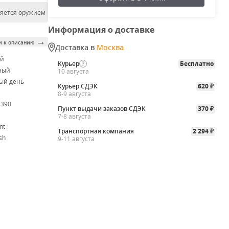
ляется оружием
Информация о доставке
→
и к описанию
Доставка в
Москва
ой
Курьер
Бесплатно
ный
10 августа
ый день
Курьер СДЭК
620
₽
8-9 августа
M390
Пункт выдачи заказов СДЭК
370
₽
7-8 августа
nt
Транспортная компания
2 294
₽
sh
9-11 августа