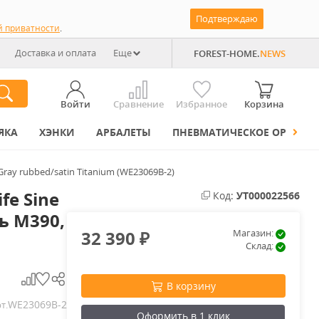
Подтверждаю
й приватности
.
Доставка и оплата
Еще
FOREST-HOME.
NEWS
Войти
Сравнение
Избранное
Корзина
ЯКА
ХЭНКИ
АРБАЛЕТЫ
ПНЕВМАТИЧЕСКОЕ ОРУЖИЕ
ray rubbed/satin Titanium (WE23069B-2)
fe Sine
Код:
УТ000022566
ь M390,
32 390
Магазин:
₽
Склад:
В корзину
WE23069B-2
т.
Оформить в 1 клик