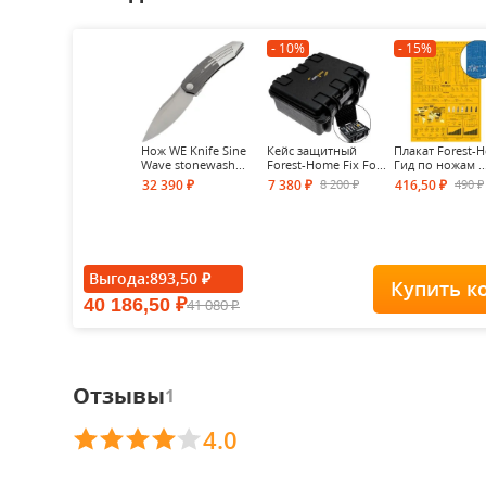
- 10%
- 15%
Нож WE Knife Sine
Кейс защитный
Плакат Forest-
Wave stonewash...
Forest-Home Fix Fo...
Гид по ножам ..
8 200
490
32 390
7 380
416,50
₽
₽
₽
₽
₽
Выгода:
893,50
₽
Купить к
40 186,50
41 080
₽
₽
Отзывы
1
4.0