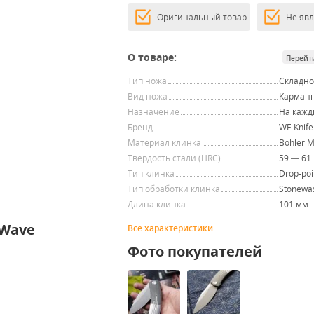
Оригинальный товар
Не яв
О товаре:
Перейт
Тип ножа
Складн
Вид ножа
Карман
Назначение
На кажд
Бренд
WE Knife
Материал клинка
Bohler 
Твердость стали (HRC)
59 — 61
Тип клинка
Drop-poi
Тип обработки клинка
Stonewa
Длина клинка
101 мм
 Wave
Все характеристики
Фото покупателей