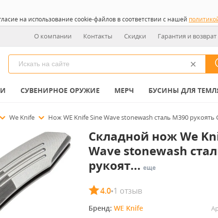
гласие на использование cookie-файлов в соответствии с нашей
политико
О компании
Контакты
Скидки
Гарантия и возврат
КИ
СУВЕНИРНОЕ ОРУЖИЕ
МЕРЧ
БУСИНЫ ДЛЯ ТЕМЛ
We Knife
Нож WE Knife Sine Wave stonewash сталь M390 рукоять G
Складной нож We Kni
Wave stonewash стал
рукоят...
еще
4.0
1 отзыв
•
Бренд: 
WE Knife
Ар