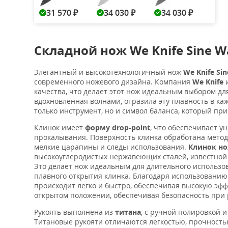
31 570
34 030
34 030
₽
₽
₽
Складной нож We Knife Sine W
Элегантный и высокотехнологичный нож
We Knife Si
современного ножевого дизайна. Компания
We Knife
и
качества, что делает этот нож идеальным выбором для
вдохновленная волнами, отразила эту плавность в каж
только инструмент, но и символ баланса, который пр
Клинок имеет
форму drop-point
, что обеспечивает ун
прокалывания. Поверхность клинка обработана мето
мелкие царапины и следы использования.
Клинок н
высокоуглеродистых нержавеющих сталей, известной 
Это делает нож идеальным для длительного использо
плавного открытия клинка. Благодаря использовани
происходит легко и быстро, обеспечивая высокую эф
открытом положении, обеспечивая безопасность при 
Рукоять выполнена из
титана
, с ручной полировкой 
Титановые рукояти отличаются легкостью, прочность