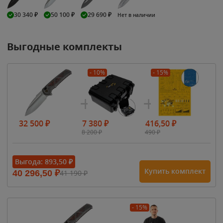
30 340
₽
50 100
₽
29 690
₽
Нет в наличии
Выгодные комплекты
- 10%
- 15%
32 500
₽
7 380
₽
416,50
₽
8 200
₽
490
₽
Выгода:
893,50
₽
Купить комплект
40 296,50
₽
41 190
₽
- 15%