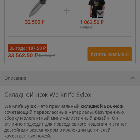
32 500
₽
1 062,50
₽
1 250
₽
- 15%
Выгода:
187,50
₽
Купить комплект
33 562,50
₽
33 750
₽
1 615
₽
1 900
₽
1 900
₽
Описание
Складной нож We knife Sylox
We Knife
Sylox
– это премиальный
складной EDC-нож
,
сочетающий первоклассные материалы, безупречную
сборку и элегантный минималистичный дизайн. Он
отлично подходит для повседневного ношения и станет
достойным экземпляром в коллекции ценителей
качественных ножей.