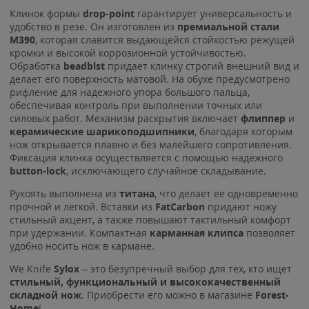
Клинок формы
drop-point
гарантирует универсальность и
удобство в резе. Он изготовлен из
премиальной стали
M390
, которая славится выдающейся стойкостью режущей
кромки и высокой коррозионной устойчивостью.
Обработка
beadblst
придает клинку строгий внешний вид и
делает его поверхность матовой. На обухе предусмотрено
рифление для надежного упора большого пальца,
обеспечивая контроль при выполнении точных или
силовых работ. Механизм раскрытия включает
флиппер
и
керамические шарикоподшипники
, благодаря которым
нож открывается плавно и без малейшего сопротивления.
Фиксация клинка осуществляется с помощью надежного
button-lock
, исключающего случайное складывание.
Рукоять выполнена из
титана
, что делает ее одновременно
прочной и легкой. Вставки из
FatCarbon
придают ножу
стильный акцент, а также повышают тактильный комфорт
при удержании. Компактная
карманная клипса
позволяет
удобно носить нож в кармане.
We Knife
Sylox
– это безупречный выбор для тех, кто ищет
стильный, функциональный и высококачественный
складной нож
. Приобрести его можно в магазине
Forest-
Home
!