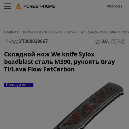
Москва
Главная
НОЖИ И МУЛЬТИТУЛЫ
Ножи
По Бренду
We Knife
Нож W
Код:
УТ000029667
0.0
Складной нож We knife Sylox
beadblast сталь M390, рукоять Gray
Ti/Lava Flow FatCarbon
Премиум сталь