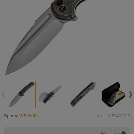
Бренд:
WE Knife
Арт.:
WE24027-3
Магазин: