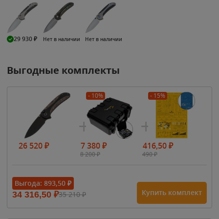
29 930
₽
Нет в наличии
Нет в наличии
Выгодные комплекты
- 10%
- 15%
26 520
₽
7 380
₽
416,50
₽
8 200
₽
490
₽
Выгода:
893,50
₽
Купить комплект
34 316,50
₽
35 210
₽