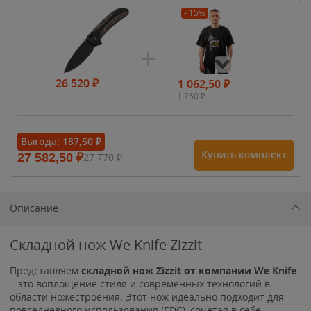
- 15%
26 520
₽
1 062,50
₽
1 250
₽
- 15%
Выгода:
187,50
₽
Купить комплект
27 582,50
₽
27 770
₽
1 615
₽
1 900
₽
1 900
₽
Описание
Складной нож We Knife Zizzit
Представляем
складной нож Zizzit от компании We Knife
– это воплощение стиля и современных технологий в
области ножестроения. Этот нож идеально подходит для
повседневного использования (EDC), сочетая в себе