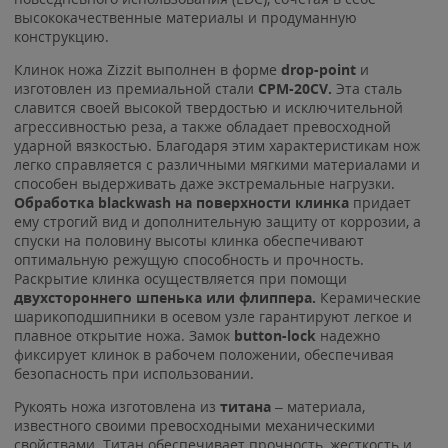
высококачественные материалы и продуманную
конструкцию.
Клинок ножа Zizzit выполнен в форме
drop-point
и
изготовлен из премиальной стали
CPM-20CV.
Эта сталь
славится своей высокой твердостью и исключительной
агрессивностью реза, а также обладает превосходной
ударной вязкостью. Благодаря этим характеристикам нож
легко справляется с различными мягкими материалами и
способен выдерживать даже экстремальные нагрузки.
Обработка blackwash на поверхности клинка
придает
ему строгий вид и дополнительную защиту от коррозии, а
спуски на половину высоты клинка обеспечивают
оптимальную режущую способность и прочность.
Раскрытие клинка осуществляется при помощи
д
вухстороннего шпенька или флиппера.
Керамические
шарикоподшипники в осевом узле гарантируют легкое и
плавное открытие ножа. Замок
button-lock
надежно
фиксирует клинок в рабочем положении, обеспечивая
безопасность при использовании.
Рукоять ножа изготовлена из
титана
– материала,
известного своими превосходными механическими
свойствами. Титан обеспечивает прочность, жесткость и