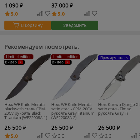
1 090
₽
37 000
₽
5.0
5.0
Уведомить
В корзину
Рекомендуем посмотреть:
Limited edition
Limited edition
Премиум сталь
Видео
Видео
Нож WE Knife Merata
Нож WE Knife Merata
Нож Kunwu Django X
blackwash сталь CPM-
satin сталь CPM-20CV
satin сталь Elmax
20CV рукоять Black
рукоять Gray Titanium
рукоять Gray Ti
Titanium (WE22008A-1)
(WE22008A-2)
26 500
₽
26 500
₽
26 500
₽
5.0
0.0
0.0