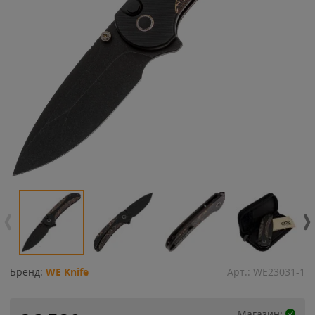
Бренд:
WE Knife
Арт.:
WE23031-1
Магазин: