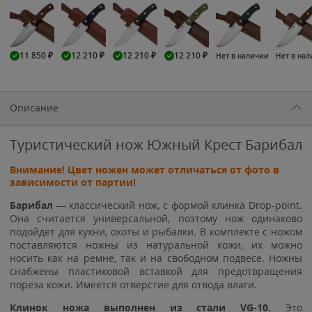
11 850
₽
12 210
₽
12 210
₽
12 210
₽
Нет в наличии
Нет в на
Описание
Туристический нож Южный Крест Барибал
Внимание! Цвет ножен может отличаться от фото в
зависимости от партии!
Барибал
— классический нож, с формой клинка Drop-point.
Она считается универсальной, поэтому нож одинаково
подойдет для кухни, охоты и рыбалки. В комплекте с ножом
поставляются ножны из натуральной кожи, их можно
носить как на ремне, так и на свободном подвесе. Ножны
снабжены пластиковой вставкой для предотвращения
пореза кожи. Имеется отверстие для отвода влаги.
Клинок ножа выполнен из стали VG-10.
Это