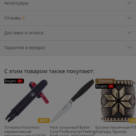
Аксессуары
Отзывы
0
Доставка и оплата
Гарантия и возврат
С этим товаром также покупают:
Бронза
Видео
Видео
ХИТ!
ХИ
Точилка Victorinox
Нож кухонный Boker
Бусина темлячная Р
керамическая
Core Professional Peeling
Алатырь бронза
двусторонняя (4.3323)
Knife сталь X50CrMoV15