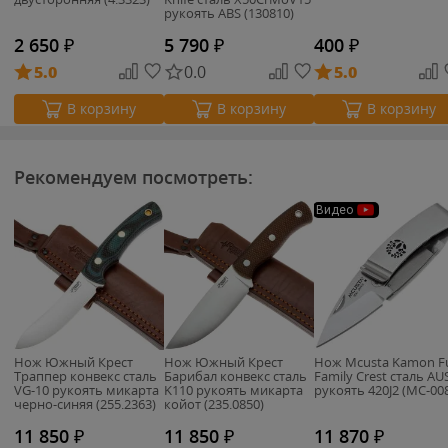
рукоять ABS (130810)
2 650
₽
5 790
₽
400
₽
5.0
0.0
5.0
В корзину
В корзину
В корзину
Рекомендуем посмотреть:
Видео
Нож Южный Крест
Нож Южный Крест
Нож Mcusta Kamon Fu
Траппер конвекс сталь
Барибал конвекс сталь
Family Crest сталь AU
VG-10 рукоять микарта
K110 рукоять микарта
рукоять 420J2 (MC-00
черно-синяя (255.2363)
койот (235.0850)
11 850
₽
11 850
₽
11 870
₽