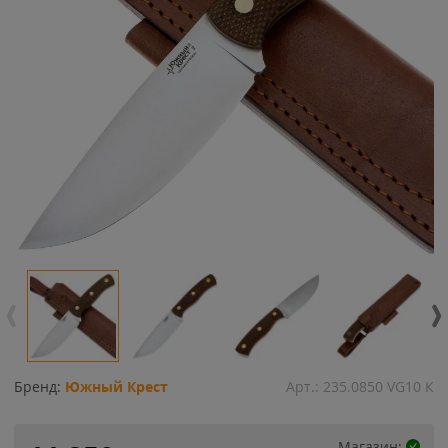
Бренд:
Южный Крест
Арт.:
235.0850 VG10 К
Магазин: