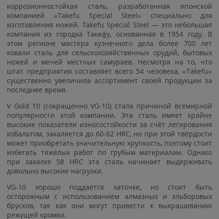
коррозионностойкая сталь, разработанная японской
компанией «Takefu Special Steel» специально для
изготовления ножей. Takefu Special Steel — это небольшая
компания из городка Такефу, основанная в 1954 году. В
этом регионе мастера кузнечного дела более 700 лет
ковали сталь для сельскохозяйственных орудий, бытовых
ножей и мечей местных самураев. Несмотря на то, что
штат предприятия составляет всего 54 человека, «Takefu»
существенно увеличила ассортимент своей продукции за
последнее время.
V Gold 10 (сокращенно VG-10) стала причиной всемирной
популярности этой компании. Эта сталь имеет крайне
высокие показатели износостойкости за счёт легирования
кобальтом, закаляется до 60-62 HRC, но при этой твёрдости
может приобретать значительную хрупкость, поэтому стоит
избегать тяжёлых работ по грубым материалам. Однако
при закалке 58 HRC эта сталь начинает выдерживать
довольно высокие нагрузки.
VG-10 хорошо поддаётся заточке, но стоит быть
осторожным с использованием алмазных и эльборовых
брусков, так как они могут привести к выкрашиванию
режущей кромки.