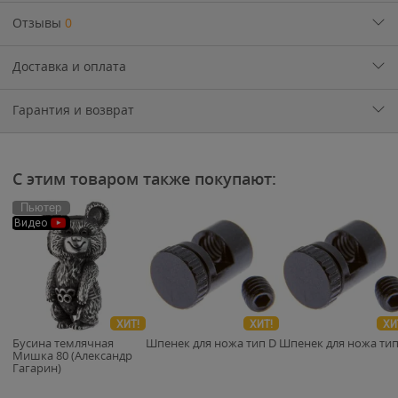
Отзывы
0
Доставка и оплата
Гарантия и возврат
С этим товаром также покупают:
Пьютер
Видео
ХИТ!
ХИТ!
ХИ
Бусина темлячная
Шпенек для ножа тип D
Шпенек для ножа тип
Мишка 80 (Александр
Гагарин)