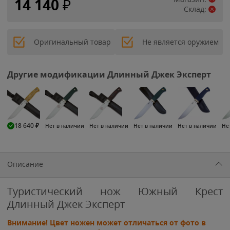
14 140
₽
Склад:
Оригинальный товар
Не является оружием
Другие модификации Длинный Джек Эксперт
18 640
₽
Нет в наличии
Нет в наличии
Нет в наличии
Нет в наличии
Не
Описание
Туристический нож Южный Крест
Длинный Джек Эксперт
Внимание! Цвет ножен может отличаться от фото в