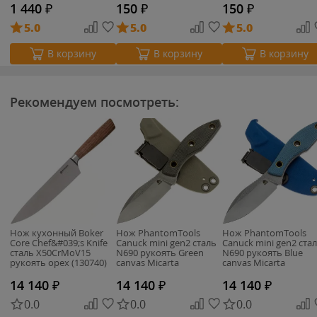
1 440
₽
150
₽
150
₽
5.0
5.0
5.0
В корзину
В корзину
В корзину
Рекомендуем посмотреть:
Нож кухонный Boker
Нож PhantomTools
Нож PhantomTools
Core Chef&#039;s Knife
Canuck mini gen2 сталь
Canuck mini gen2 ста
сталь X50CrMoV15
N690 рукоять Green
N690 рукоять Blue
рукоять орех (130740)
canvas Micarta
canvas Micarta
14 140
₽
14 140
₽
14 140
₽
0.0
0.0
0.0