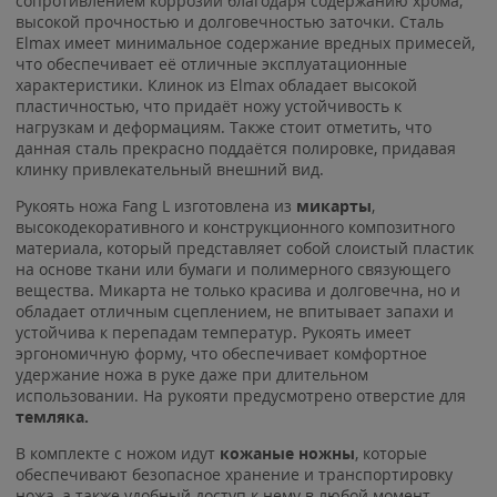
сопротивлением коррозии благодаря содержанию хрома,
высокой прочностью и долговечностью заточки. Сталь
Elmax имеет минимальное содержание вредных примесей,
что обеспечивает её отличные эксплуатационные
характеристики. Клинок из Elmax обладает высокой
пластичностью, что придаёт ножу устойчивость к
нагрузкам и деформациям. Также стоит отметить, что
данная сталь прекрасно поддаётся полировке, придавая
клинку привлекательный внешний вид.
Рукоять ножа Fang L изготовлена из
микарты
,
высокодекоративного и конструкционного композитного
материала, который представляет собой слоистый пластик
на основе ткани или бумаги и полимерного связующего
вещества. Микарта не только красива и долговечна, но и
обладает отличным сцеплением, не впитывает запахи и
устойчива к перепадам температур. Рукоять имеет
эргономичную форму, что обеспечивает комфортное
удержание ножа в руке даже при длительном
использовании. На рукояти предусмотрено отверстие для
темляка.
В комплекте с ножом идут
кожаные ножны
, которые
обеспечивают безопасное хранение и транспортировку
ножа, а также удобный доступ к нему в любой момент.