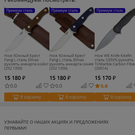
Премиум сталь
Премиум сталь
Премиум сталь
Нож Южный Крест
Нож Южный Крест
Нож WE Knife Kitefin
Fang L сталь Elmax
Fang L сталь Elmax
сталь S35VN рукоять
рукоять микарта койот
рукоять микарта синяя
Ti/Marble Carbon Fibe
(252.1350)
(252.1356)
(2001A)
15 180
₽
15 180
₽
15 170
₽
0.0
0.0
5.0
В корзину
В корзину
В корзину
УЗНАВАЙТЕ О НАШИХ АКЦИЯХ И ПРЕДЛОЖЕНИЯХ
ПЕРВЫМИ!