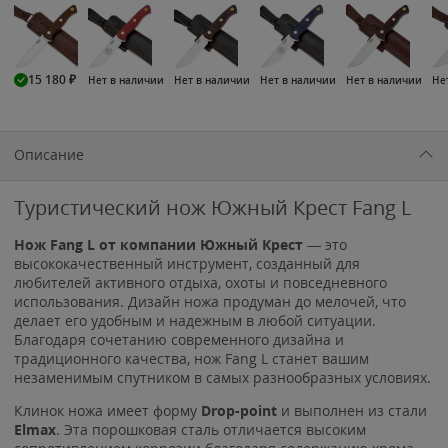
15 180
₽
Нет в наличии
Нет в наличии
Нет в наличии
Нет в наличии
Не
Описание
Туристический нож Южный Крест Fang L
Нож Fang L от компании Южный Крест
— это
высококачественный инструмент, созданный для
любителей активного отдыха, охоты и повседневного
использования. Дизайн ножа продуман до мелочей, что
делает его удобным и надежным в любой ситуации.
Благодаря сочетанию современного дизайна и
традиционного качества, нож Fang L станет вашим
незаменимым спутником в самых разнообразных условиях.
Клинок ножа имеет форму
Drop-point
и выполнен из стали
Elmax
. Эта порошковая сталь отличается высоким