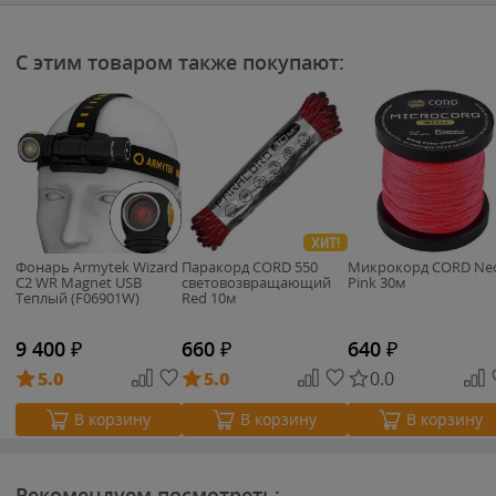
С этим товаром также покупают:
ХИТ!
Фонарь Armytek Wizard
Паракорд CORD 550
Микрокорд CORD Ne
C2 WR Magnet USB
световозвращающий
Pink 30м
Теплый (F06901W)
Red 10м
9 400
₽
660
₽
640
₽
5.0
5.0
0.0
В корзину
В корзину
В корзину
Рекомендуем посмотреть: