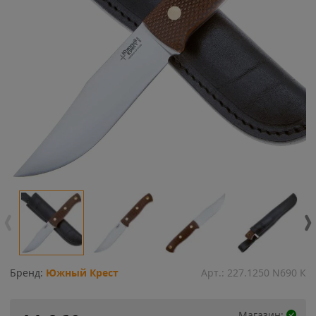
Бренд:
Южный Крест
Арт.:
227.1250 N690 К
Магазин: