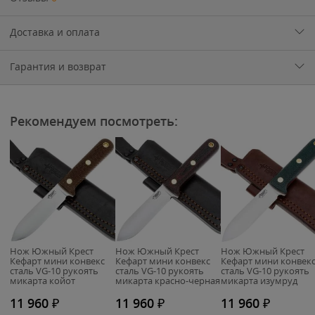
Доставка и оплата
Гарантия и возврат
Рекомендуем посмотреть:
Нож Южный Крест
Нож Южный Крест
Нож Южный Крест
Кефарт мини конвекс
Кефарт мини конвекс
Кефарт мини конвек
сталь VG-10 рукоять
сталь VG-10 рукоять
сталь VG-10 рукоять
микарта койот
микарта красно-черная
микарта изумруд
(249.2050)
(249.2054)
(249.2052К)
11 960
₽
11 960
₽
11 960
₽