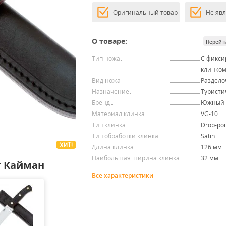
Оригинальный товар
Не яв
О товаре:
Перейт
Тип ножа
С фикс
клинко
Вид ножа
Раздел
Назначение
Туристи
Бренд
Южный 
Материал клинка
VG-10
Тип клинка
Drop-poi
Тип обработки клинка
Satin
ХИТ!
Длина клинка
126 мм
Наибольшая ширина клинка
32 мм
 Кайман
Все характеристики