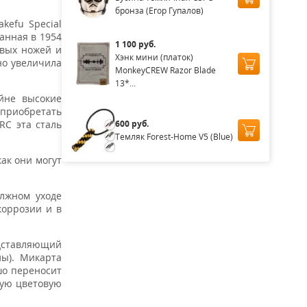
бронза (Егор Гупалов)
kefu Special
ванная в 1954
1 100 руб.
овых ножей и
Хэнк мини (платок)
но увеличила
MonkeyCREW Razor Blade
13*...
йне высокие
 приобретать
RC эта сталь
600 руб.
Темляк Forest-Home V5 (Blue)
ак они могут
лжном уходе
коррозии и в
дставляющий
лы). Микарта
шо переносит
кую цветовую