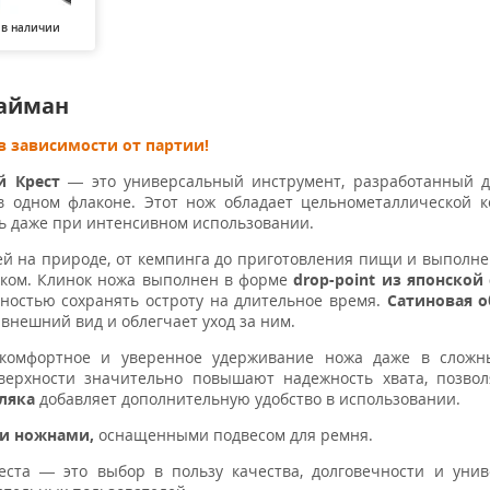
 в наличии
Кайман
в зависимости от партии!
й Крест
— это универсальный инструмент, разработанный д
 одном флаконе. Этот нож обладает цельнометаллической к
ь даже при интенсивном использовании.
й на природе, от кемпинга до приготовления пищи и выполн
ком. Клинок ножа выполнен в форме
drop-point из японской
бностью сохранять остроту на длительное время.
Сатиновая о
 внешний вид и облегчает уход за ним.
 комфортное и уверенное удерживание ножа даже в сложны
ерхности значительно повышают надежность хвата, позвол
ляка
добавляет дополнительную удобство в использовании.
ми ножнами,
оснащенными подвесом для ремня.
ста — это выбор в пользу качества, долговечности и унив