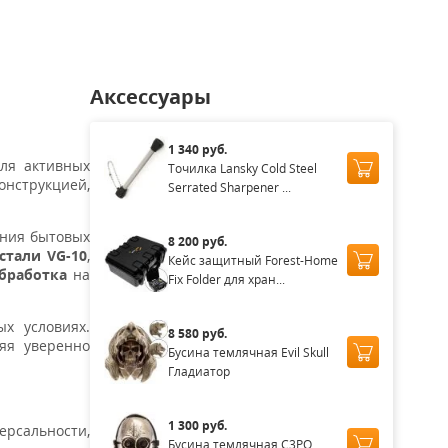
Аксессуары
1 340 руб.
ля активных
Точилка Lansky Cold Steel
онструкцией,
Serrated Sharpener ...
ения бытовых
8 200 руб.
 стали VG-10
,
Кейс защитный Forest-Home
бработка
на
Fix Folder для хран...
х условиях.
8 580 руб.
яя уверенно
Бусина темлячная Evil Skull
Гладиатор
1 300 руб.
ерсальности,
Бусина темлячная C3PO