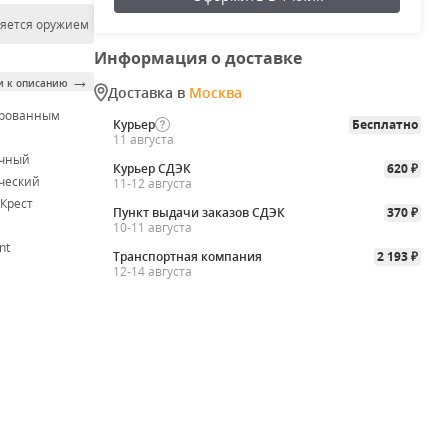
ляется оружием
Информация о доставке
→
и к описанию
Доставка в
Москва
ированным
Курьер
Бесплатно
м
11 августа
очный
Курьер СДЭК
620
₽
ческий
11-12 августа
Крест
Пункт выдачи заказов СДЭК
370
₽
10-11 августа
nt
Транспортная компания
2 193
₽
12-14 августа