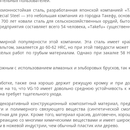
ательных пользователей.
зионностойкая сталь, разработанная японской компанией «Ta
ecial Steel — это небольшая компания из городка Такефу, осно
е 700 лет ковали сталь для сельскохозяйственных орудий, быт
редприятия составляет всего 54 человека, «Takefu» существен
емирной популярности этой компании. Эта сталь имеет кра
альтом, закаляется до 60-62 HRC, но при этой твёрдости может
яжёлых работ по грубым материалам. Однако при закалке 58 H
рожным с использованием алмазных и эльборовых брусков, так к
аботке, также она хорошо держит режущую кромку и при до
ие на то, что VG-10 имеет довольно среднюю устойчивость к 
на требует тщательного ухода.
декоративный конструкционный композитный материал, пре
ги и полимерного связующего вещества (синтетической смо
тная для руки. Кроме того, материал красив, долговечен, хоро
в реакцию со многими химическими веществами и имеет широ
м в ножевой индустрии, чем обычный пластик или дерево.