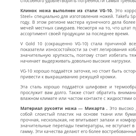
способного удовлетворить потребности самых требов
Клинок ножа выполнен из стали VG-10.
Это корро
Steel» специально для изготовления ножей. Takefu Sp
году. В этом регионе мастера кузнечного дела боле
мечей местных самураев. Несмотря на то, что штат п
ассортимент своей продукции за последнее время.
V Gold 10 (сокращенно VG-10) стала причиной вс
показатели износостойкости за счёт легирования коб
значительную хрупкость, поэтому стоит избегать т
начинает выдерживать довольно высокие нагрузки.
VG-10 хорошо поддаётся заточке, но стоит быть осто
привести к выкрашиванию режущей кромки.
Эта сталь хорошо поддаётся шлифовке и термообр
прослужит вам долго. Также стоит обратить вниман
влажном климате или частом контакте с жидкостями о
Материал рукояти ножа — Микарта .
Это высоко 
собой слоистый пластик на основе ткани или бума
прочная, нескользкая, не впитывает запахи и комфор
значительные перепады температуры, не вступает 
гамму. Эти качества делают его более востребованны