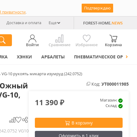
Подтверждаю
й приватности
.
Доставка и оплата
Еще
FOREST-HOME.
NEWS
Войти
Сравнение
Избранное
Корзина
ЯКА
ХЭНКИ
АРБАЛЕТЫ
ПНЕВМАТИЧЕСКОЕ ОРУЖИЕ
VG-10 рукоять микарта изумруд (242.0752)
 Южный
Код:
УТ000011985
G-10,
11 390
Магазин:
₽
Склад:
В корзину
242.0752 VG10
Оформить в 1 клик