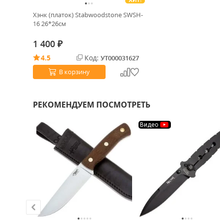
ХИТ!
Хэнк (платок) Stabwoodstone SWSH-
16 26*26см
1 400
₽
4.5
Код:
УТ000031627
В корзину
РЕКОМЕНДУЕМ ПОСМОТРЕТЬ
Видео