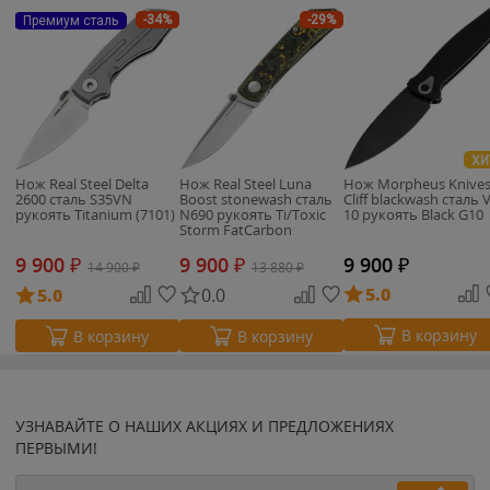
-34%
-29%
Премиум сталь
ХИ
Нож Real Steel Delta
Нож Real Steel Luna
Нож Morpheus Knive
2600 сталь S35VN
Boost stonewash сталь
Cliff blackwash сталь 
рукоять Titanium (7101)
N690 рукоять Ti/Toxic
10 рукоять Black G10
Storm FatCarbon
(7072FC6)
9 900
₽
9 900
₽
9 900
₽
14 900
₽
13 880
₽
5.0
5.0
0.0
В корзину
В корзину
В корзину
УЗНАВАЙТЕ О НАШИХ АКЦИЯХ И ПРЕДЛОЖЕНИЯХ
ПЕРВЫМИ!