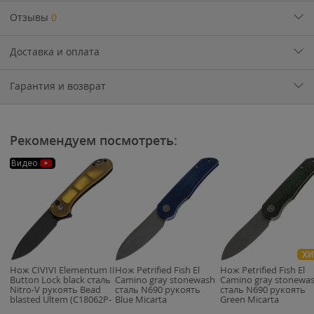
Отзывы
0
Доставка и оплата
Гарантия и возврат
Рекомендуем посмотреть:
Видео
ХИ
Нож CIVIVI Elementum II
Нож Petrified Fish El
Нож Petrified Fish El
Button Lock black сталь
Camino gray stonewash
Camino gray stonewa
Nitro-V рукоять Bead
сталь N690 рукоять
сталь N690 рукоять
blasted Ultem (C18062P-
Blue Micarta
Green Micarta
8)