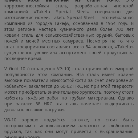
коррозионностойкая сталь, разработанная японской
компанией «Takefu Special Steel» специально для
изготовления ножей. Takefu Special Steel — это небольшая
компания из городка Такефу, основанная в 1954 году. В
этом регионе мастера кузнечного дела более 700 лет
ковали сталь для сельскохозяйственных орудий, бытовых
ножей и мечей местных самураев. Несмотря на то, что
штат предприятия составляет всего 54 человека, «Takefu»
существенно увеличила ассортимент своей продукции за
последнее время.
V Gold 10 (сокращенно VG-10) стала причиной всемирной
популярности этой компании. Эта сталь имеет крайне
высокие показатели износостойкости за счёт легирования
кобальтом, закаляется до 60-62 HRC, но при этой твёрдости
может приобретать значительную хрупкость, поэтому стоит
избегать тяжёлых работ по грубым материалам. Однако
при закалке 58 HRC эта сталь начинает выдерживать
довольно высокие нагрузки.
VG-10 хорошо поддаётся заточке, но стоит быть
осторожным с использованием алмазных и эльборовых
брусков, так как они могут привести к выкрашиванию
режущей кромки.