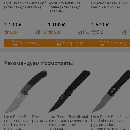
Бусина темлячная Герб
Бусина темлячная
Паракорд CORD 550
(Александр Гагарин)
Орден (Александр
Neon Yellow 30м
Гагарин)
1 100
₽
1 100
₽
1 570
₽
5.0
5.0
0.0
В корзину
В корзину
В корзину
Рекомендуем посмотреть:
Нож Boker Plus Elso
Нож Boker Plus Alluvial
Нож Boker Plus Alluvia
Folder сталь D2 рукоять
black сталь D2 рукоять
bead blast сталь D2
Black G10/Steel
Black Aluminium
рукоять Black
(01BO554)
(01BO346)
Aluminium (01BO345)