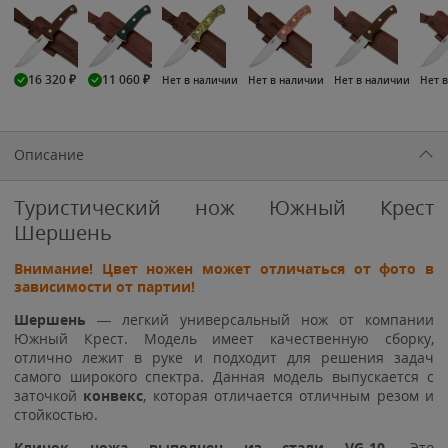
16 320
₽
11 060
₽
Нет в наличии
Нет в наличии
Нет в наличии
Нет 
Описание
Туристический нож Южный Крест
Шершень
Внимание! Цвет ножен может отличаться от фото в
зависимости от партии!
Шершень
— легкий универсальный нож от компании
Южный Крест. Модель имеет качественную сборку,
отлично лежит в руке и подходит для решения задач
самого широкого спектра. Данная модель выпускается с
заточкой
конвекс
, которая отличается отличным резом и
стойкостью.
Клинок ножа выполнен из стали VG-10.
Это