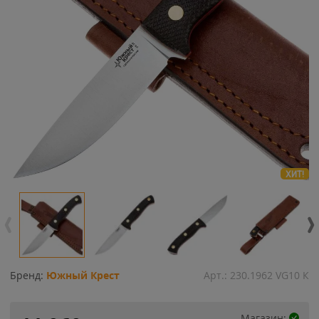
ХИТ!
Бренд:
Южный Крест
Арт.:
230.1962 VG10 К
Магазин: