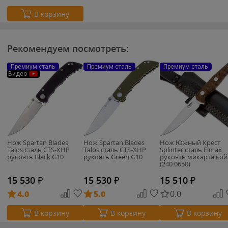
В корзину
Рекомендуем посмотреть:
Премиум сталь
Премиум сталь
Премиум сталь
Видео
Нож Spartan Blades
Нож Spartan Blades
Нож Южный Крест
Talos сталь CTS-XHP
Talos сталь CTS-XHP
Splinter сталь Elmax
рукоять Black G10
рукоять Green G10
рукоять микарта кой
(240.0650)
15 530
₽
15 530
₽
15 510
₽
4.0
5.0
0.0
В корзину
В корзину
В корзину