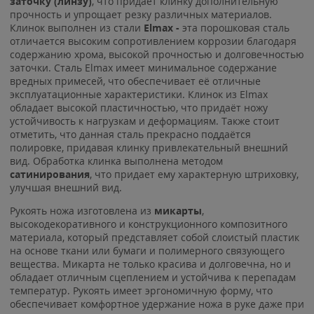
заточку (линзу)
, что придаёт клинку дополнительную
прочность и упрощает резку различных материалов
.
Клинок выполнен из стали
Elmax -
эта порошковая сталь
отличается высоким сопротивлением коррозии благодаря
содержанию хрома, высокой прочностью и долговечностью
заточки. Сталь Elmax имеет минимальное содержание
вредных примесей, что обеспечивает её отличные
эксплуатационные характеристики. Клинок из Elmax
обладает высокой пластичностью, что придаёт ножу
устойчивость к нагрузкам и деформациям. Также стоит
отметить, что данная сталь прекрасно поддаётся
полировке, придавая клинку привлекательный внешний
вид. Обработка клинка выполнена методом
сатинирования
, что придает ему характерную штриховку,
улучшая внешний вид.
Рукоять ножа изготовлена из
микарты
,
высокодекоративного и конструкционного композитного
материала, который представляет собой слоистый пластик
на основе ткани или бумаги и полимерного связующего
вещества. Микарта не только красива и долговечна, но и
обладает отличным сцеплением и устойчива к перепадам
температур. Рукоять имеет эргономичную форму, что
обеспечивает комфортное удержание ножа в руке даже при