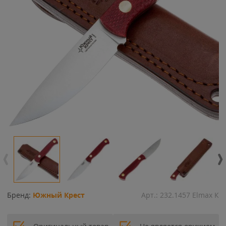
Бренд:
Южный Крест
Арт.:
232.1457 Elmax К