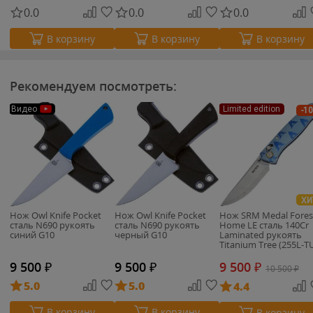
0.0
0.0
0.0
В корзину
В корзину
В корзину
Рекомендуем посмотреть:
Видео
Limited edition
-1
ХИ
Нож Owl Knife Pocket
Нож Owl Knife Pocket
Нож SRM Medal Fores
сталь N690 рукоять
сталь N690 рукоять
Home LE сталь 140Cr
синий G10
черный G10
Laminated рукоять
Titanium Tree (255L-T
9 500
₽
9 500
₽
9 500
₽
10 500
₽
5.0
5.0
4.4
В корзину
В корзину
В корзину