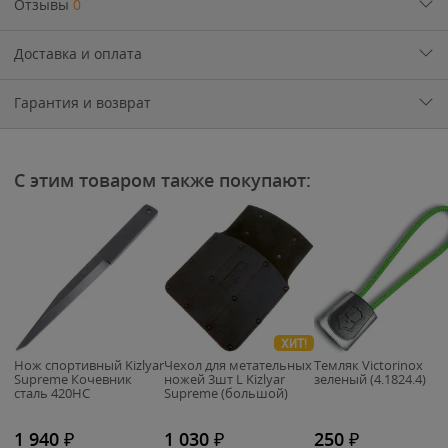
Отзывы
0
Доставка и оплата
Гарантия и возврат
С этим товаром также покупают:
ХИТ!
Нож спортивный Kizlyar
Чехол для метательных
Темляк Victorinox
Supreme Кочевник
ножей 3шт L Kizlyar
зеленый (4.1824.4)
сталь 420HC
Supreme (большой)
1 940
₽
1 030
₽
250
₽