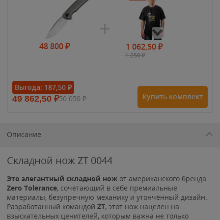
48 800
₽
1 062,50
₽
1 250
₽
- 15%
Выгода:
187,50
₽
Купить комплект
49 862,50
₽
50 050
₽
1 615
₽
1 900
₽
1 900
₽
Описание
Складной нож ZT 0044
Это элегантный складной нож
от американского бренда
Zero Tolerance
, сочетающий в себе премиальные
материалы, безупречную механику и утончённый дизайн.
Разработанный командой
ZT
, этот нож нацелен на
взыскательных ценителей, которым важна не только