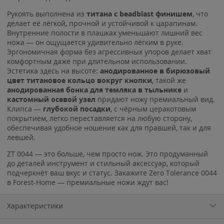
Рукоять выполнена из
титана с beadblast финишем
, что
делает её лёгкой, прочной и устойчивой к царапинам.
Внутренние полости в плашках уменьшают лишний вес
ножа — он ощущается удивительно лёгким в руке.
Эргономичная форма без агрессивных упоров делает хват
комфортным даже при длительном использовании.
Эстетика здесь на высоте:
анодированное в бирюзовый
цвет титановое кольцо вокруг кнопки
, такой же
анодированная бонка для темляка в тыльнике
и
кастомный осевой узел
придают ножу премиальный вид.
Клипса —
глубокой посадки
, с чёрным церакотовым
покрытием, легко переставляется на любую сторону,
обеспечивая удобное ношение как для правшей, так и для
левшей.
ZT 0044 — это больше, чем просто нож. Это продуманный
до деталей инструмент и стильный аксессуар, который
подчеркнёт ваш вкус и статус. Закажите Zero Tolerance 0044
в Forest-Home — премиальные ножи ждут вас!
Характеристики