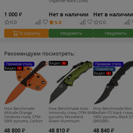
Organizer Black (259B)
1 000
₽
Нет в наличии
Нет в наличии
0.0
5.0
0.0
Уведомить
Уведомить
В корзину
Рекомендуем посмотреть:
Видео
Премиум сталь
Премиум сталь
Видео
Серрейтор
Видео
Нож Benchmade
Нож Benchmade Auto
Нож Benchmade Mini
Altitude Orange
Immunity сталь CPM-M4
Bedlam PS black сталь
Cerakote сталь CPM-
рукоять Woodland
S90V рукоять Black G
S90V рукоять Carbon
Green Aluminium
(865SBK)
Fiber (15201OR)
(2900BK-2)
48 800
₽
48 810
₽
48 840
₽