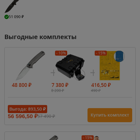
51 090
₽
Выгодные комплекты
- 10%
- 15%
48 800
₽
7 380
₽
416,50
₽
8 200
₽
490
₽
Выгода:
893,50
₽
Купить комплект
56 596,50
₽
57 490
₽
- 15%