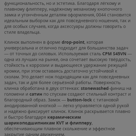
функциональность, но и эстетика. Благодаря лёгкому и
плавному флипперу, надёжному механизму кнопочного
замка и утончённым деталям оформления, 0044 становится
идеальным выбором как для повседневного ношения, так и
для особых случаев, когда аксессуары должны говорить о
стиле владельца.
Клинок выполнен в форме
drop-point
, которая
универсальна и отлично подходит для большинства задач
— от точных до силовых. Используемая сталь
CPM S45VN
—
одна из лучших на рынке, она сочетает высокую твёрдость,
стойкость к коррозии и выдающееся удержание режущей
кромки, при этом оставаясь достаточно устойчивой к
сколам. Это делает нож подходящим как для повседневных
задач, так и для более серьёзной работы. Поверхность
клинка обработана в двух оттенках:
stonewashed
-финиш на
голомени и
сатин
по спускам создают стильный контраст и
благородный образ. Замок —
button-lock
с титановой
анодированной кнопкой — легко управляется одной рукой
и надёжно фиксирует клинок. Клинок раскрывается плавно
и быстро благодаря
керамическим
шарикоподшипникам KVT и флипперу
,
обеспечивающим плавное скольжение и эффектное
закрытие одним движением.