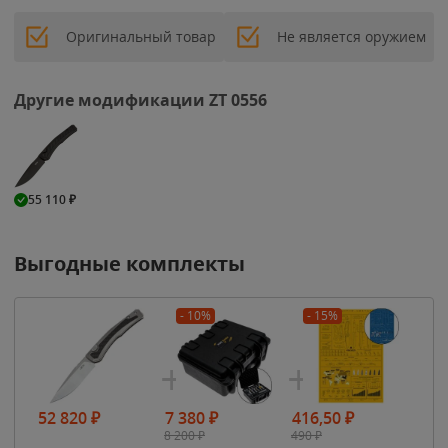
Оригинальный товар
Не является оружием
Другие модификации ZT 0556
55 110
₽
Выгодные комплекты
- 10%
- 15%
52 820
₽
7 380
₽
416,50
₽
8 200
₽
490
₽