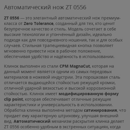
Автоматический нож ZT 0556
ZT 0556
— это элегантный автоматический нож премиум-
класса от
Zero Tolerance
, созданный для тех, кто ценит
безупречное качество и стиль. Модель сочетает в себе
высокие технологии и утончённый дизайн, идеально
подходя как для повседневного ношения, так и для особых
случаев. Стильная трапециевидная кнопка позволяет
мгновенно привести нож в рабочее положение,
обеспечивая удобство и надёжность в использовании.
Клинок выполнен из стали
CPM MagnaCut
, которая на
данный момент является одним из самых передовых
материалов в ножевой индустрии. Эта порошковая сталь
отличается выдающейся стойкостью режущей кромки,
отличной ударной вязкостью и высокой коррозионной
стойкостью. Клинок имеет
модифицированную форму
clip point
, которая обеспечивает отличные режущие
характеристики и универсальность в использовании.
Обработка клинка выполнена методом
сатинирования
, что
придает ему характерную штриховку, улучшая внешний
вид.
Автоматический
механизм раскрытия клинка делает
ZT 0556 особенно удобным в экстренных ситуациях, когда