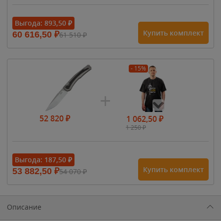
Выгода:
893,50
₽
Купить комплект
60 616,50
₽
61 510
₽
- 15%
52 820
₽
1 062,50
₽
1 250
₽
- 15%
Выгода:
187,50
₽
Купить комплект
53 882,50
₽
54 070
₽
1 615
₽
1 900
₽
1 900
₽
Описание