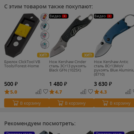
С этим товаром также покупают:
Видео
Видео
ХИТ!
ХИТ!
Брелок ClickTool VB
Нож Kershaw Cinder
Нож Kershaw Antic
Tools/Forest-Home
cталь 3Cr13 рукоять
сталь 8Cr13MoV
Black GFN (1025X)
рукоять Blue Alumin
(8710)
500
₽
1 480
₽
3 630
₽
5.0
4.7
4.3
В корзину
В корзину
В корзину
Рекомендуем посмотреть: