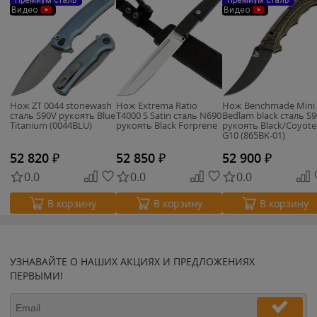
Премиум сталь
Премиум сталь
Видео
Видео
Нож ZT 0044 stonewash
Нож Extrema Ratio
Нож Benchmade Mini
сталь S90V рукоять Blue
T4000 S Satin сталь N690
Bedlam black сталь S
Titanium (0044BLU)
рукоять Black Forprene
рукоять Black/Coyote
G10 (865BK-01)
52 820
₽
52 850
₽
52 900
₽
0.0
0.0
0.0
В корзину
В корзину
В корзину
УЗНАВАЙТЕ О НАШИХ АКЦИЯХ И ПРЕДЛОЖЕНИЯХ
ПЕРВЫМИ!