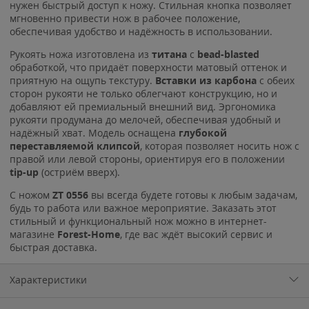
нужен быстрый доступ к ножу. Стильная кнопка позволяет
мгновенно привести нож в рабочее положение,
обеспечивая удобство и надёжность в использовании.
Рукоять ножа изготовлена из
титана
с
bead-blasted
обработкой, что придаёт поверхности матовый оттенок и
приятную на ощупь текстуру.
Вставки из карбона
с обеих
сторон рукояти не только облегчают конструкцию, но и
добавляют ей премиальный внешний вид. Эргономика
рукояти продумана до мелочей, обеспечивая удобный и
надёжный хват. Модель оснащена
глубокой
переставляемой клипсой
, которая позволяет носить нож с
правой или левой стороны, ориентируя его в положении
tip-up
(остриём вверх).
С ножом
ZT 0556
вы всегда будете готовы к любым задачам,
будь то работа или важное мероприятие. Заказать этот
стильный и функциональный нож можно в интернет-
магазине
Forest-Home
, где вас ждёт высокий сервис и
быстрая доставка.
Характеристики