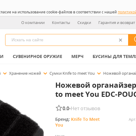
гласие на использование cookie-файлов в соответствии с нашей
политико
О компании
Контакты
Скидки
Гарантия и возврат
КИ
СУВЕНИРНОЕ ОРУЖИЕ
МЕРЧ
БУСИНЫ ДЛЯ ТЕМЛ
й
Хранение ножей
Сумки Knife to meet You
Ножевой органай
Ножевой органайзер 
to meet You EDC-POU
0.0
Нет отзывов
•
Бренд: 
Knife To Meet 
Арт
You