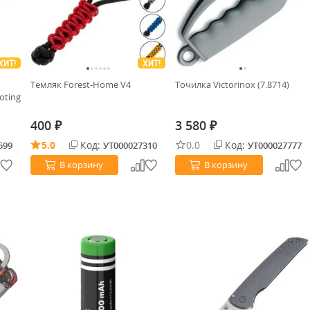
ХИТ!
ХИТ!
Темляк Forest-Home V4
Точилка Victorinox (7.8714)
oting
400
3 580
₽
₽
5.0
Код:
0.0
Код:
599
УТ000027310
УТ000027777
В корзину
В корзину