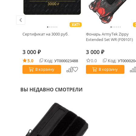
ХИТ!
ХИТ!
k DL
Сертификат на 3000 руб.
Фонарь ArmyTek Zippy
14MoV
Extended Set WR (F09101)
3 000
3 000
₽
₽
5.0
Код:
0.0
Код:
0026015
УТ000023488
УТ000020
В корзину
В корзину
ВЫ НЕДАВНО СМОТРЕЛИ