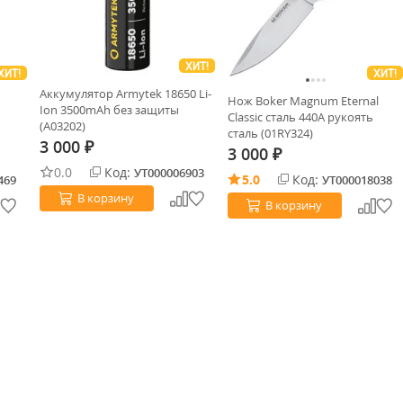
ХИТ!
ХИТ!
ХИТ!
Аккумулятор Armytek 18650 Li-
Нож Boker Magnum Eternal
Ion 3500mAh без защиты
Classic сталь 440A рукоять
(A03202)
сталь (01RY324)
3 000
₽
3 000
₽
0.0
Код:
УТ000006903
5.0
Код:
469
УТ000018038
В корзину
В корзину