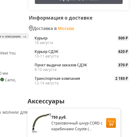
Информация о доставке
Доставка в
Москва
→
и к описанию
Курьер
500
₽
10 августа
Курьер СДЭК
620
 Meet You
₽
10-11 августа
Пункт выдачи заказов СДЭК
370
₽
9-10 августа
00 мм
Транспортная компания
2 193
,
Camo
,
₽
12-14 августа
n
Аксессуары
а молнии для
750 руб.
Страховочный шнур CORD с
карабинами Coyote (...