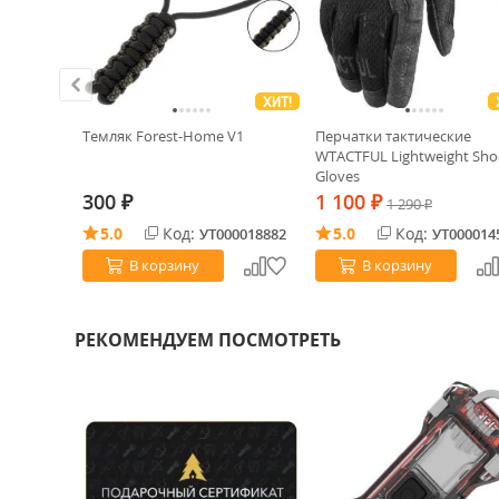
ХИТ!
ХИТ!
-03
Темляк Forest-Home V1
Перчатки тактические
WTACTFUL Lightweight Sho
Gloves
300
1 100
₽
₽
1 290
₽
5.0
Код:
5.0
Код:
0031228
УТ000018882
УТ000014
В корзину
В корзину
РЕКОМЕНДУЕМ ПОСМОТРЕТЬ