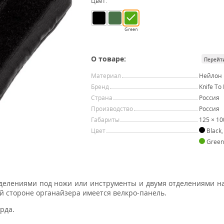
Цвет:
Green
О товаре:
Перейт
Материал
Нейлон
Бренд
Knife To
Страна
Россия
Производство
Россия
Габариты
125 × 1
Цвет
Black
Gree
делениями под ножи или инструменты и двумя отделениями н
гой стороне органайзера имеется велкро-панель.
орда.