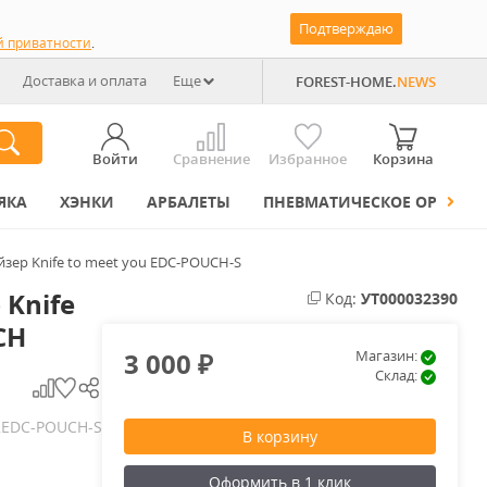
Подтверждаю
й приватности
.
Доставка и оплата
Еще
FOREST-HOME.
NEWS
Войти
Сравнение
Избранное
Корзина
ЯКА
ХЭНКИ
АРБАЛЕТЫ
ПНЕВМАТИЧЕСКОЕ ОРУЖИЕ
зер Knife to meet you EDC-POUCH-S
Knife
Код:
УТ000032390
CH
3 000
Магазин:
₽
Склад:
EDC-POUCH-S
.
В корзину
Оформить в 1 клик