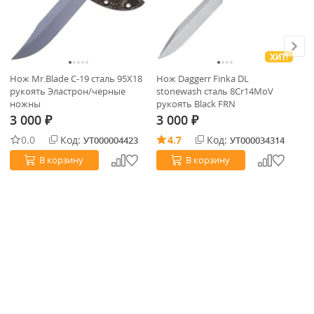
ХИТ!
Нож Mr.Blade C-19 сталь 95Х18
Нож Daggerr Finka DL
Но
рукоять Эластрон/черные
stonewash сталь 8Cr14MoV
st
ножны
рукоять Black FRN
ру
3 000
3 000
3
₽
₽
0.0
Код:
4.7
Код:
УТ000004423
УТ000034314
В корзину
В корзину