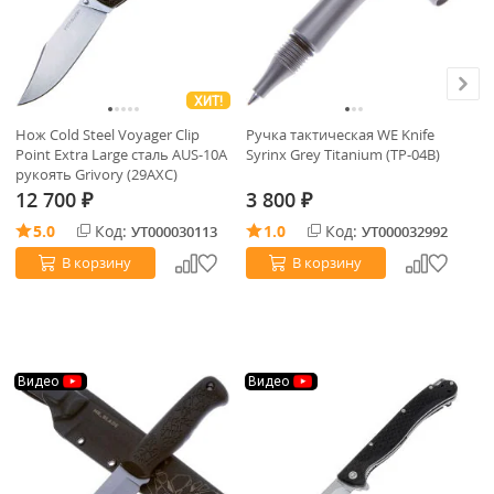
ХИТ!
Нож Cold Steel Voyager Clip
Ручка тактическая WE Knife
Су
Point Extra Large сталь AUS-10A
Syrinx Grey Titanium (TP-04B)
Kn
рукоять Grivory (29AXC)
12 700
3 800
5
₽
₽
5.0
Код:
1.0
Код:
УТ000030113
УТ000032992
В корзину
В корзину
Видео
Видео
В