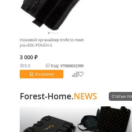
Ножевой органайзер Knife to meet
you EDC-POUCH-S
3 000
₽
0.0
Код:
УТ000032390
В корзину
Forest-Home.
NEWS
Статьи по