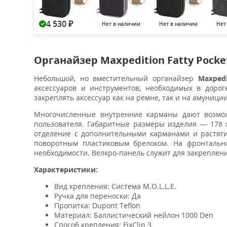
4 530
Нет в наличии
Нет в наличии
Нет
₽
Органайзер Maxpedition Fatty Pocke
Небольшой, но вместительный органайзер
Maxpedi
аксессуаров и инструментов, необходимых в дорог
закреплять аксессуар как на ремне, так и на амуниции 
Многочисленные внутренние карманы дают возможн
пользователя. Габаритные размеры изделия — 178 
отделение с дополнительными карманами и растяг
поворотным пластиковым брелоком. На фронтальн
необходимости. Велкро-панель служит для закреплен
Характеристики:
Вид крепления: Система M.O.L.L.E.
Ручка для переноски: Да
Пропитка: Dupont Teflon
Материал: Баллистический нейлон 1000 Den
Способ крепления: FixClip 3