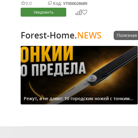
0.0
Код:
УТ000028689
Уведомить
Forest-Home.
NEWS
Полезная
Режут, а не давят: 10 городских ножей с тонким...