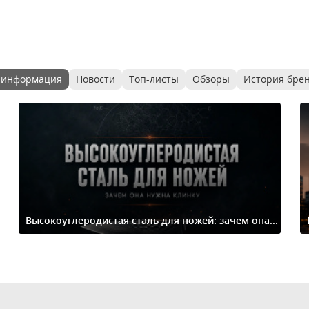
 информация
Новости
Топ-листы
Обзоры
История бре
Высокоуглеродистая сталь для ножей: зачем она...