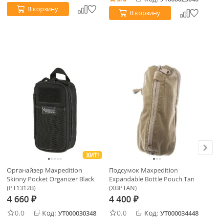
В корзину
В корзину
ХИТ!
Органайзер Maxpedition
Подсумок Maxpedition
Ор
Skinny Pocket Organizer Black
Expandable Bottle Pouch Tan
ge
(PT1312B)
(XBPTAN)
4 660
4 400
4
₽
₽
0.0
Код:
0.0
Код:
УТ000030348
УТ000034448