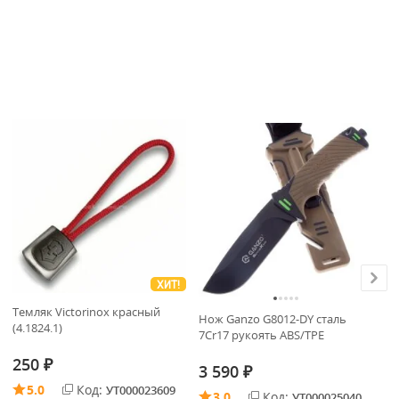
ХИТ!
Темляк Victorinox красный
Нож Ganzo G8012-DY cталь
Фа
(4.1824.1)
7Cr17 рукоять ABS/TPE
Bl
250
₽
3 590
3
₽
5.0
Код:
УТ000023609
3.0
Код:
УТ000025040