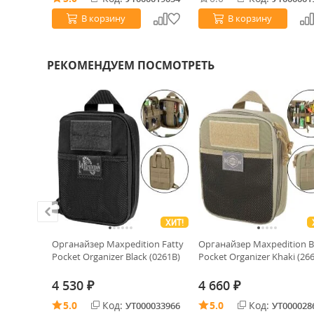
В корзину
В корзину
РЕКОМЕНДУЕМ ПОСМОТРЕТЬ
ХИТ!
ХИТ!
х ножей
Органайзер Maxpedition Fatty
Органайзер Maxpedition B
G-VERT7
Pocket Organizer Black (0261B)
Pocket Organizer Khaki (26
4 530
4 660
₽
₽
5.0
Код:
5.0
Код:
0033675
УТ000033966
УТ000028