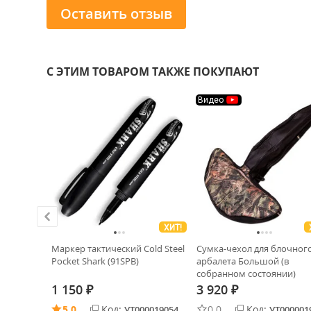
Оставить отзыв
С ЭТИМ ТОВАРОМ ТАКЖЕ ПОКУПАЮТ
Видео
ХИТ!
torinox
Маркер тактический Cold Steel
Сумка-чехол для блочног
Pocket Shark (91SPB)
арбалета Большой (в
собранном состоянии)
1 150
3 920
₽
₽
5.0
Код:
0.0
Код:
0026883
УТ000019054
УТ000001