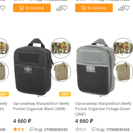
В корзину
В корзину
ХИТ!
ХИТ!
eefy
Органайзер Maxpedition Beefy
Органайзер Maxpedition Beefy
6K)
Pocket Organizer Black (266B)
Pocket Organizer Foliage Green
(266F)
4 660
4 660
₽
₽
5.0
Код:
0.0
Код:
690
УТ000030343
УТ000030344