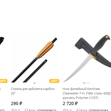
ХИТ!
ХИТ!
о
Стрела для арбалета карбон
Нож филейный Kershaw
20"
Clearwater 7-in. Fillet сталь 420J2
рукоять Polymer (1257)
290
2 720
₽
₽
0.0
Код:
0.0
Код:
972
УТ000009622
УТ000019384