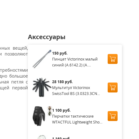
Аксессуары
чных вещей,
150 руб.
ки позволяют
Пинцет Victorinox малый
синий (A.6142.2) (A....
требностями
одно большое
ная петля с
28 180 руб.
ещей первой
Мультитул Victorinox
SwissTool BS (3.0323.3CN...
1 100 руб.
Перчатки тактические
WTACTFUL Lightweight Sho...
1 160 руб.