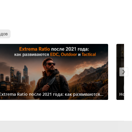
ндов
Extrema Ratio после 2021 года: как развиваются...
Ножи-