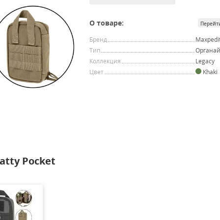
О товаре:
Перейт
Бренд
Maxpedi
Тип
Органай
Коллекция
Legacy
Цвет
Khaki
tty Pocket