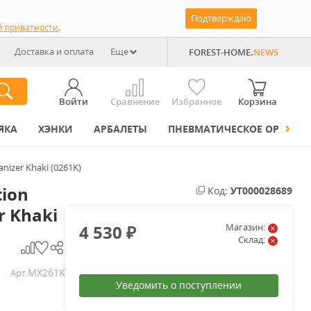
Подтверждаю
й приватности
.
Доставка и оплата
Еще
FOREST-HOME.
NEWS
Войти
Сравнение
Избранное
Корзина
ЯКА
ХЭНКИ
АРБАЛЕТЫ
ПНЕВМАТИЧЕСКОЕ ОРУЖИЕ
nizer Khaki (0261K)
ion
Код:
УТ000028689
r Khaki
4 530
Магазин:
₽
Склад:
MX261K
Арт.
Уведомить о поступлении