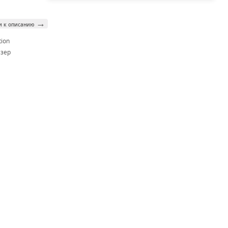
→
и к описанию
tion
зер