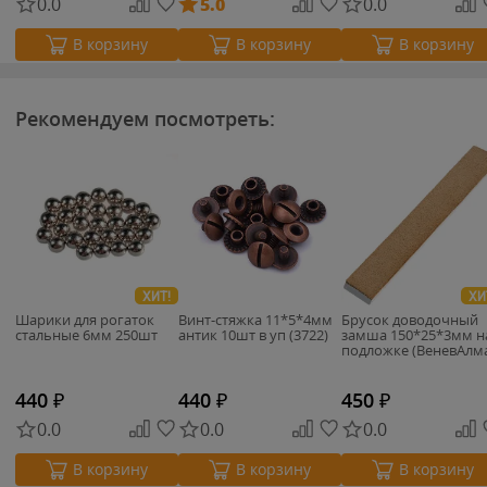
0.0
5.0
0.0
В корзину
В корзину
В корзину
Рекомендуем посмотреть:
ХИТ!
ХИ
Шарики для рогаток
Винт-стяжка 11*5*4мм
Брусок доводочный
стальные 6мм 250шт
антик 10шт в уп (3722)
замша 150*25*3мм н
подложке (ВеневАлма
440
₽
440
₽
450
₽
0.0
0.0
0.0
В корзину
В корзину
В корзину