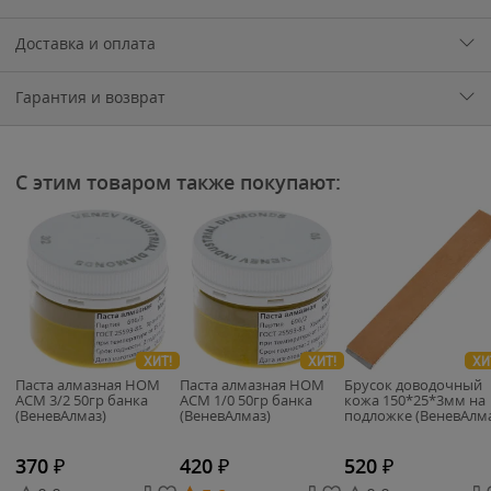
Доставка и оплата
Гарантия и возврат
С этим товаром также покупают:
ХИТ!
ХИТ!
ХИ
Паста алмазная НОМ
Паста алмазная НОМ
Брусок доводочный
АСМ 3/2 50гр банка
АСМ 1/0 50гр банка
кожа 150*25*3мм на
(ВеневАлмаз)
(ВеневАлмаз)
подложке (ВеневАлма
370
₽
420
₽
520
₽