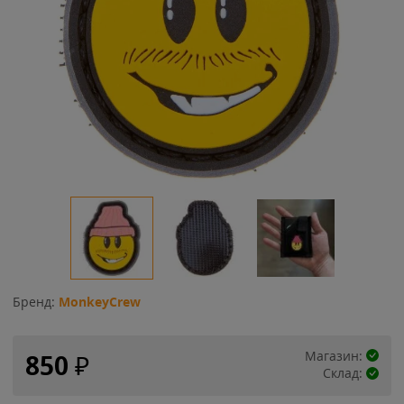
Бренд:
MonkeyCrew
Магазин:
850
₽
Склад: