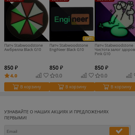
ХИТ!
Патч Stabwoodstone
Патч Stabwoodstone
Патч Stabwoodstone
Амбрелла Black G10
EngiNeer Black G10
Чистота залог здоро
Pink G10
850
₽
850
₽
850
₽
4.0
0.0
0.0
В корзину
В корзину
В корзину
УЗНАВАЙТЕ О НАШИХ АКЦИЯХ И ПРЕДЛОЖЕНИЯХ
ПЕРВЫМИ!