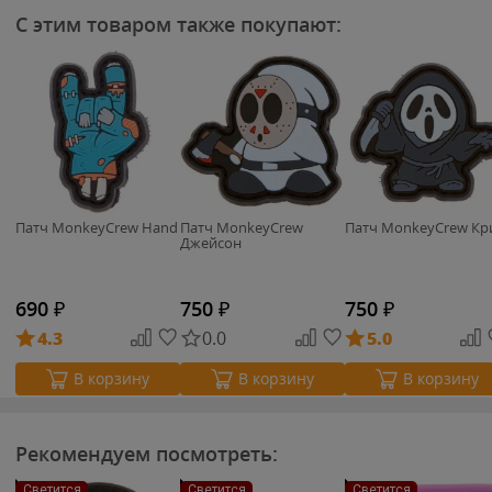
С этим товаром также покупают:
Патч MonkeyCrew Hand
Патч MonkeyCrew
Патч MonkeyCrew Кр
Джейсон
690
₽
750
₽
750
₽
4.3
0.0
5.0
В корзину
В корзину
В корзину
Рекомендуем посмотреть:
Светится
Светится
Светится