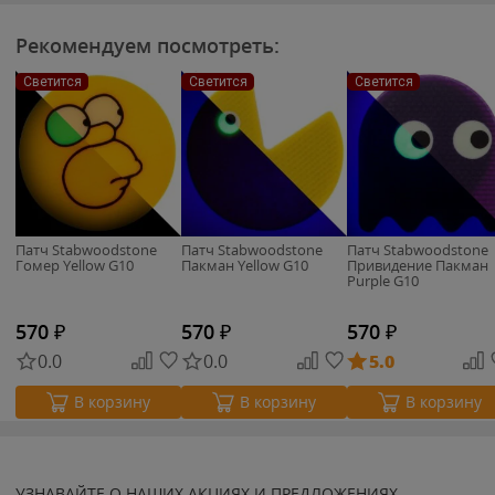
Рекомендуем посмотреть:
Светится
Светится
Светится
Патч Stabwoodstone
Патч Stabwoodstone
Патч Stabwoodstone
Гомер Yellow G10
Пакман Yellow G10
Привидение Пакман
Purple G10
570
₽
570
₽
570
₽
0.0
0.0
5.0
В корзину
В корзину
В корзину
УЗНАВАЙТЕ О НАШИХ АКЦИЯХ И ПРЕДЛОЖЕНИЯХ