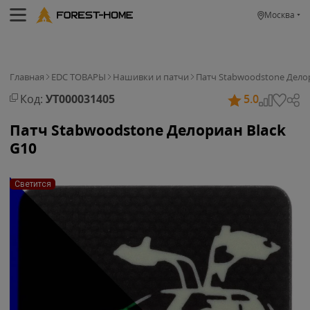
Москва
Главная
EDC ТОВАРЫ
Нашивки и патчи
Патч Stabwoodstone Делор
Код:
УТ000031405
5.0
Патч Stabwoodstone Делориан Black
G10
Светится