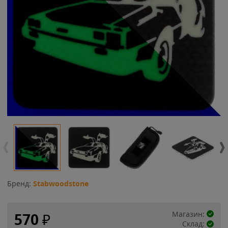
Бренд:
Stabwoodstone
Магазин:
570
₽
Склад: