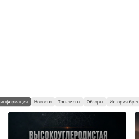
 информация
Новости
Топ-листы
Обзоры
История бре