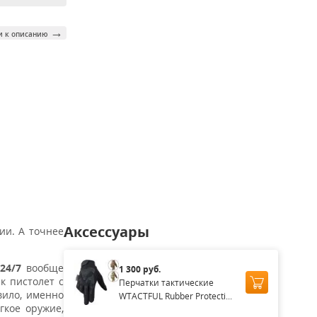
→
и к описанию
Аксессуары
ии. А точнее
24/7
вообще
1 300 руб.
к пистолет с
Перчатки тактические
вило, именно
WTACTFUL Rubber Protecti...
гкое оружие,