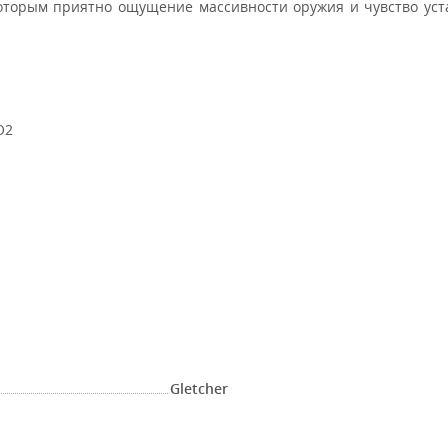
которым приятно ощущение массивности оружия и чувство уст
O2
й
Gletcher