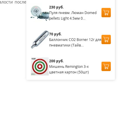
алости после
230 руб.
Пуля пневм. Люман Domed
pellets Light 4.5мм 0...
70 руб.
Баллончик CO2 Borner 12г для
пневматики (Тайв...
200 руб.
Мишень Remington 3-х
цветная картон (50шт)