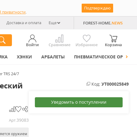
Подтверждаю
й приватности
.
Доставка и оплата
Еще
FOREST-HOME.
NEWS
Войти
Сравнение
Избранное
Корзина
ЯКА
ХЭНКИ
АРБАЛЕТЫ
ПНЕВМАТИЧЕСКОЕ ОРУЖИЕ
r TRS 24/7
еский
Код:
УТ000025849
Уведомить о поступлении
39083
Арт.
ляется оружием