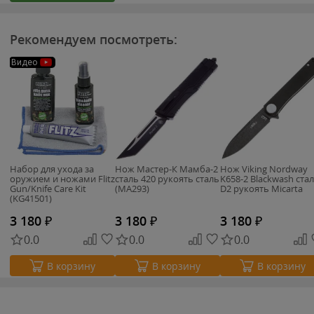
Рекомендуем посмотреть:
Видео
Набор для ухода за
Нож Мастер-К Мамба-2
Нож Viking Nordway
оружием и ножами Flitz
сталь 420 рукоять сталь
K658-2 Blackwash ста
Gun/Knife Care Kit
(MA293)
D2 рукоять Micarta
(KG41501)
3 180
₽
3 180
₽
3 180
₽
0.0
0.0
0.0
В корзину
В корзину
В корзину