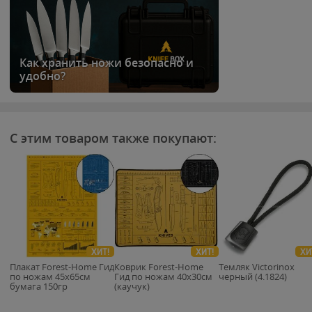
Как хранить ножи безопасно и
удобно?
С этим товаром также покупают:
ХИТ!
ХИТ!
ХИ
Плакат Forest-Home Гид
Коврик Forest-Home
Темляк Victorinox
по ножам 45х65см
Гид по ножам 40х30см
черный (4.1824)
бумага 150гр
(каучук)