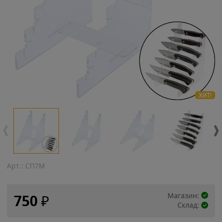
ХИТ!
Арт.:
СП7М
Магазин:
750
₽
Склад: