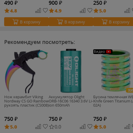
490
₽
900
₽
250
₽
4.8
4.9
5.0
В корзину
В корзину
В корзину
Рекомендуем посмотреть:
Видео
ХИ
Нож керамбит Viking
Аккумулятор Olight
Бусина темлячная W
Nordway CS GO Rainbow
ORB-16C06 16340 3.6V Li-
Knife Green Titanium (
рукоять пластик (CS008)
ion 650mAh
02A)
750
₽
750
₽
750
₽
5.0
0.0
5.0