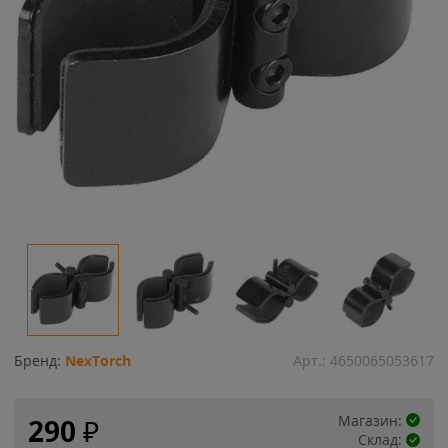
Бренд:
NexTorch
Арт.:
4650065053617
Магазин:
290
₽
Склад: