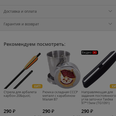
Доставка и оплата
Гарантия и возврат
Рекомендуем посмотреть:
Видео
ХИТ!
ХИ
Стрела для арбалета
Рюмка складная СССР
Направляющая для
карбон 20&quot;
металл с карабином
задания постоянного
Малая B7
угла заточки Taidea
97*15мм (TG1091)
290
₽
290
₽
290
₽