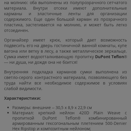
на молнию: оба выполнены из полупрозрачного сетчатого
материала. Внутри отсеки имеют дополнительные
карманы и эластичные ленты для организации
содержимого. Еще один большой карман из прозрачного
пластика, застегивается на молнию, и может быть легко
отсоединен.
Органайзер имеет крюк, который дает возможность
подвесить его на дверь гостиничной ванной комнаты, купе
вагона или ветку в лесу, а также металлическое зеркальце.
Сумка имеет водоотталкивающую пропитку
DuPont Teflon
®
— ни душа, ни дождя она не боится!
Внутренняя подкладка карманов сумки выполнена из
светло-серого контрастного материала, позволяющего без
труда найти все необходимое содержимое в условиях
слабой видимости.
Характеристики:
Размеры: внешние – 30,5 x 8,9 x 22,9 см
Материал: крепкий нейлон 420D Plain Weave с
пропиткой DuPont Teflon® комбинированный
армированным гексогональным плетением 500-Denier
Hex Ripstop и композитным нейлоном;