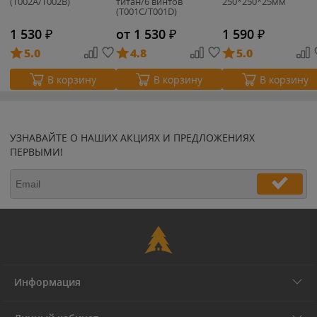
(T002A/T002B)
титан/6 винтов
250*250*25мм
(T001C/T001D)
1 530
₽
от 1 530
₽
1 590
₽
5.0
4.8
5.0
В корзину
В корзину
В корзину
УЗНАВАЙТЕ О НАШИХ АКЦИЯХ И ПРЕДЛОЖЕНИЯХ
ПЕРВЫМИ!
Информация