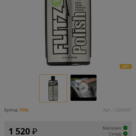
ХИТ!
Бренд:
Flitz
Арт.:
LQ04587
Магазин:
1 520
₽
Склад: