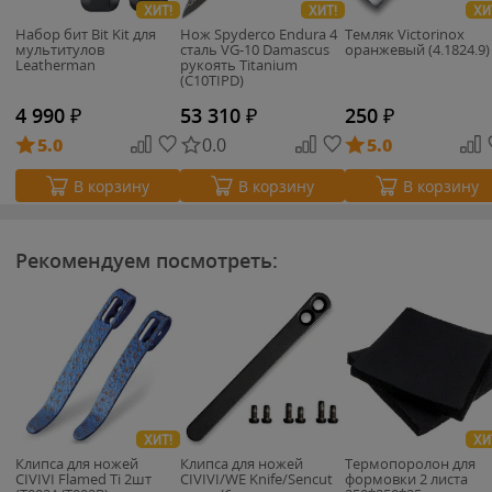
ХИТ!
ХИТ!
ХИ
Набор бит Bit Kit для
Нож Spyderco Endura 4
Темляк Victorinox
мультитулов
сталь VG-10 Damascus
оранжевый (4.1824.9)
Leatherman
рукоять Titanium
(C10TIPD)
4 990
₽
53 310
₽
250
₽
5.0
0.0
5.0
В корзину
В корзину
В корзину
Рекомендуем посмотреть:
ХИТ!
ХИ
Клипса для ножей
Клипса для ножей
Термопоролон для
CIVIVI Flamed Ti 2шт
CIVIVI/WE Knife/Sencut
формовки 2 листа