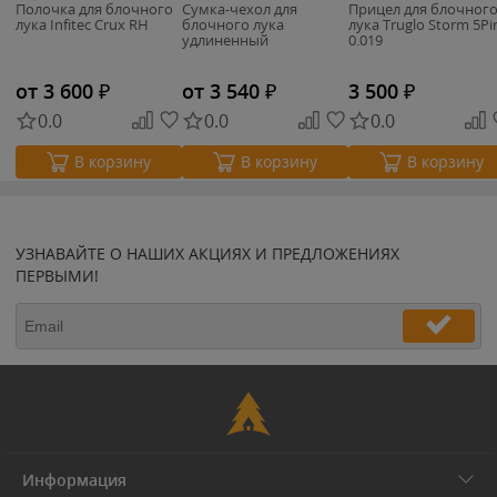
Полочка для блочного
Сумка-чехол для
Прицел для блочног
лука Infitec Crux RH
блочного лука
лука Truglo Storm 5Pi
удлиненный
0.019
от 3 600
₽
от 3 540
₽
3 500
₽
0.0
0.0
0.0
В корзину
В корзину
В корзину
УЗНАВАЙТЕ О НАШИХ АКЦИЯХ И ПРЕДЛОЖЕНИЯХ
ПЕРВЫМИ!
Информация