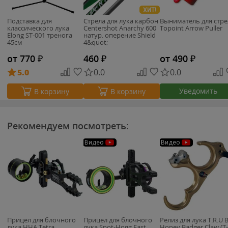
ХИТ!
Подставка для
Стрела для лука карбон
Выниматель для стре
классического лука
Centershot Anarchy 600
Topoint Arrow Puller
Elong ST-001 тренога
натур. оперение Shield
45см
4&quot;
от 770
₽
460
₽
от 490
₽
5.0
0.0
0.0
Уведомить
В корзину
В корзину
Рекомендуем посмотреть:
Видео
Видео
Прицел для блочного
Прицел для блочного
Релиз для лука T.R.U B
лука HHA Tetra
лука Spot-Hogg Fast
Honey Badger Claw (Т-