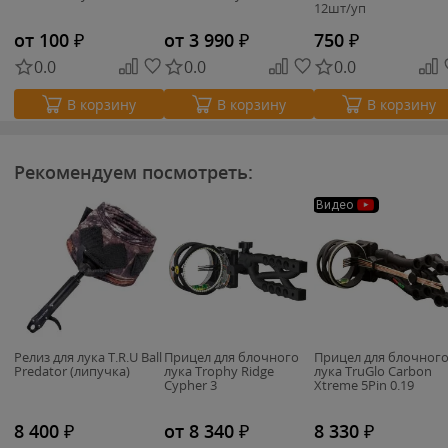
12шт/уп
от 100
₽
от 3 990
₽
750
₽
0.0
0.0
0.0
В корзину
В корзину
В корзину
Рекомендуем посмотреть:
Видео
Релиз для лука T.R.U Ball
Прицел для блочного
Прицел для блочног
Predator (липучка)
лука Trophy Ridge
лука TruGlo Carbon
Cypher 3
Xtreme 5Pin 0.19
8 400
₽
от 8 340
₽
8 330
₽