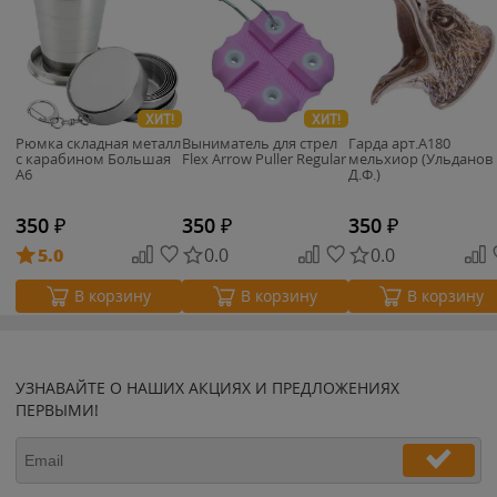
ХИТ!
ХИТ!
Рюмка складная металл
Выниматель для стрел
Гарда арт.А180
с карабином Большая
Flex Arrow Puller Regular
мельхиор (Ульданов
А6
Д.Ф.)
350
₽
350
₽
350
₽
5.0
0.0
0.0
В корзину
В корзину
В корзину
УЗНАВАЙТЕ О НАШИХ АКЦИЯХ И ПРЕДЛОЖЕНИЯХ
ПЕРВЫМИ!