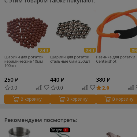
С этим товаром также покупают:
ХИТ!
ХИТ!
ХИ
Шарики для рогаток
Шарики для рогаток
Резинка для рогатки
керамические 10мм
стальные 6мм 250шт
Centershot
100шт
250
₽
440
₽
380
₽
0.0
0.0
2.0
В корзину
В корзину
В корзину
Рекомендуем посмотреть:
Видео