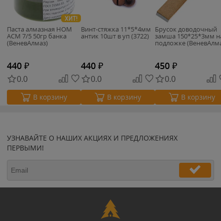
ХИТ!
Паста алмазная НОМ
Винт-стяжка 11*5*4мм
Брусок доводочный
АСМ 7/5 50гр банка
антик 10шт в уп (3722)
замша 150*25*3мм н
(ВеневАлмаз)
подложке (ВеневАлма
440
₽
440
₽
450
₽
0.0
0.0
0.0
В корзину
В корзину
В корзину
УЗНАВАЙТЕ О НАШИХ АКЦИЯХ И ПРЕДЛОЖЕНИЯХ
ПЕРВЫМИ!