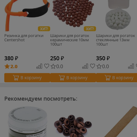
ХИТ!
ХИТ!
Резинка для рогатки
Шарики для рогаток
Шарики для рогаток
Centershot
керамические 10мм
стеклянные 13мм
100шт
100шт
380
₽
250
₽
350
₽
2.0
0.0
0.0
В корзину
В корзину
В корзину
Рекомендуем посмотреть: