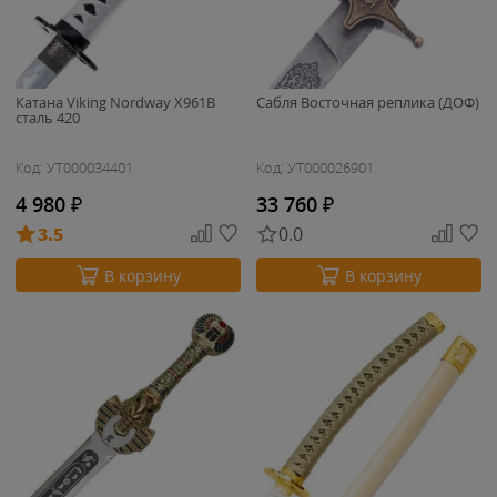
Катана Viking Nordway X961B
Сабля Восточная реплика (ДОФ)
сталь 420
Код: УТ000034401
Код: УТ000026901
4 980
₽
33 760
₽
3.5
0.0
В корзину
В корзину