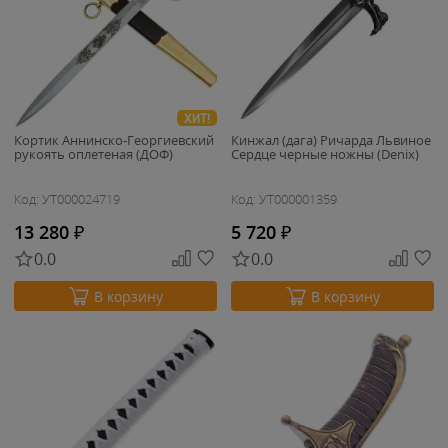
ХИТ!
Кортик Аннинско-Георгиевский
Кинжал (дага) Ричарда Львиное
рукоять оплетеная (ДОФ)
Сердце черные ножны (Denix)
Код: УТ000024719
Код: УТ000001359
13 280
₽
5 720
₽
0.0
0.0
В корзину
В корзину