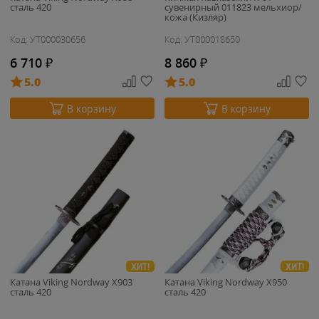
сталь 420
сувенирный 011823 мельхиор/
кожа (Кизляр)
Код: УТ000030656
Код: УТ000018650
6 710
₽
8 860
₽
5.0
5.0
В корзину
В корзину
ХИТ!
ХИТ!
Катана Viking Nordway X903
Катана Viking Nordway X950
сталь 420
сталь 420