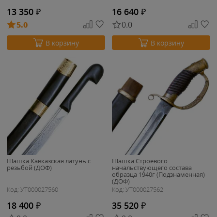
13 350
₽
16 640
₽
5.0
0.0
В корзину
В корзину
Шашка Кавказская латунь с
Шашка Строевого
резьбой (ДОФ)
начальствующего состава
образца 1940г (Подзнаменная)
(ДОФ)
Код: УТ000027560
Код: УТ000027562
18 400
₽
35 520
₽