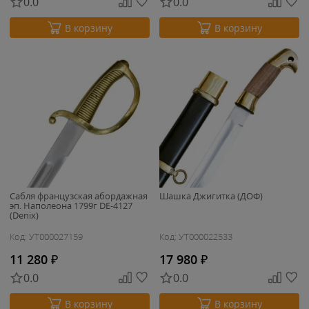
0.0
0.0
В корзину
В корзину
Сабля французская абордажная
Шашка Джигитка (ДОФ)
эп. Наполеона 1799г DE-4127
(Denix)
Код: УТ000027159
Код: УТ000022533
11 280
₽
17 980
₽
0.0
0.0
В корзину
В корзину