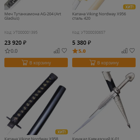
ХИТ!
Меч Тутанхамона AG-204 (Art
Катана Viking Nordway X956
Gladius)
сталь 420
Код: УТ000001395
Код: УТ000030657
23 920
₽
5 380
₽
0.0
5.0
В корзину
В корзину
ХИТ!
Катана Viking Nordway X958
Кинжал Кавказский К-01