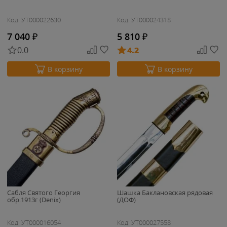
Код: УТ000022630
Код: УТ000024318
7 040
₽
5 810
₽
0.0
4.2
В корзину
В корзину
Сабля Святого Георгия
Шашка Баклановская рядовая
обр.1913г (Denix)
(ДОФ)
Код: УТ000016054
Код: УТ000027558