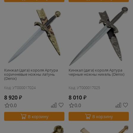
Кинжал (дага) короля Артура
Кинжал (дага) короля Артура
коричневые ножны латунь
черные ножны никель (Denix)
(Denix)
Код: УТ000017024
Код: УТ000017025
8 920
₽
8 010
₽
0.0
0.0
В корзину
В корзину