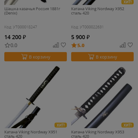
ХИТ!
Шашка казачья Россия 1881г
Катана Viking Nordway X952
(Denix)
сталь 420
Код: УТ000018247
Код: УТ000022631
14 200
₽
5 900
₽
0.0
5.0
В корзину
В корзину
ХИТ!
ХИТ!
Катана Viking Nordway X951
Катана Viking Nordway X953
сталь 420
сталь 420