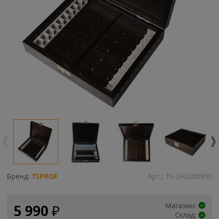
Бренд:
TSPROF
Арт.:
TS-SH2000890
Магазин:
5 990
₽
Склад: