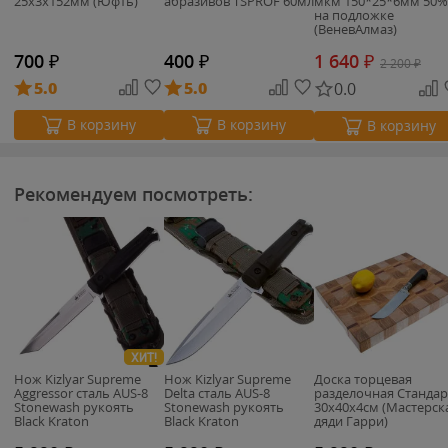
25х3х152мм (Юфть)
абразивов TSPROF 60мл
мкм 150*25*6мм 50%
на подложке
(ВеневАлмаз)
700
₽
400
₽
1 640
₽
2 200
₽
5.0
5.0
0.0
В корзину
В корзину
В корзину
Рекомендуем посмотреть:
ХИТ!
Нож Kizlyar Supreme
Нож Kizlyar Supreme
Доска торцевая
Aggressor сталь AUS-8
Delta сталь AUS-8
разделочная Стандар
Stonewash рукоять
Stonewash рукоять
30х40х4см (Мастерск
Black Kraton
Black Kraton
дяди Гарри)