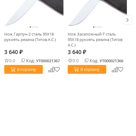
Нож Гарпун-2 сталь 95Х18
Нож Засапожный-Т сталь
Но
рукоять резина (Титов А.С.)
95Х18 рукоять резина (Титов
ре
А.С.)
3 640
3 640
3
₽
₽
0.0
Код:
0.0
Код:
УТ000021367
УТ000021366
В корзину
В корзину