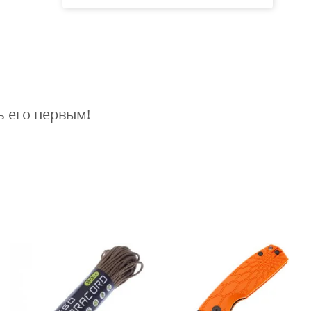
ь его первым!
В