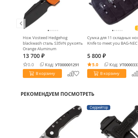
ХИТ!
kwash
Нож Vosteed Hedgehog
Сумка для 11 складных н
ь Orange
blackwash сталь S35VN рукоять
Knife to meet you BAG-NEC
Orange Aluminum
13 700
5 800
₽
₽
0.0
Код:
5.0
Код:
0027951
УТ000001291
УТ000033
В корзину
В корзину
РЕКОМЕНДУЕМ ПОСМОТРЕТЬ
Серрейтор