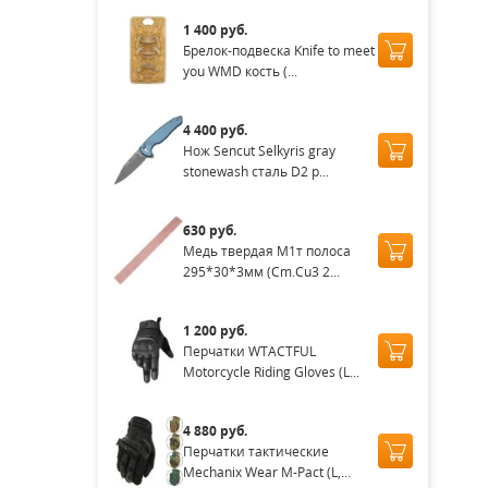
1 400 руб.
Брелок-подвеска Knife to meet
you WMD кость (...
4 400 руб.
Нож Sencut Selkyris gray
stonewash сталь D2 р...
630 руб.
Медь твердая М1т полоса
295*30*3мм (Cm.Cu3 2...
1 200 руб.
Перчатки WTACTFUL
Motorcycle Riding Gloves (L...
4 880 руб.
Перчатки тактические
Mechanix Wear M-Pact (L,...