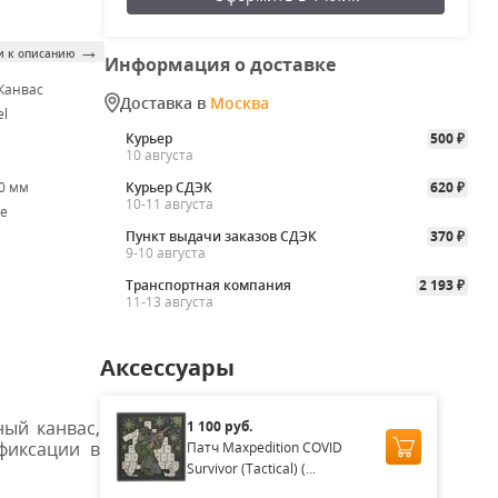
→
и к описанию
Информация о доставке
 Канвас
Доставка в
Москва
el
Курьер
500
₽
10 августа
80 мм
Курьер СДЭК
620
₽
10-11 августа
ge
Пункт выдачи заказов СДЭК
370
₽
9-10 августа
Транспортная компания
2 193
₽
11-13 августа
Аксессуары
ый канвас,
1 100 руб.
фиксации в
Патч Maxpedition COVID
Survivor (Tactical) (...