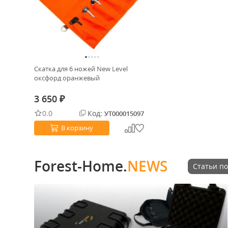
Скатка для 6 ножей New Level
оксфорд оранжевый
3 650
₽
0.0
Код:
УТ000015097
В корзину
Forest-Home.
NEWS
Статьи по