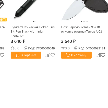
ХИТ!
аль
Ручка тактическая Boker Plus
Нож Барсук-3 сталь 95Х18
Bit-Pen Black Aluminium
рукоять резина (Титов А.С.)
(09BO128)
3 640
3 640
₽
₽
0.0
Код:
0.0
Код:
082
УТ000000049
УТ000023131
В корзину
В корзину