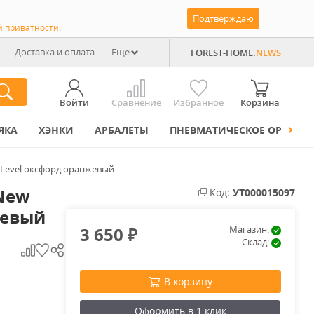
Подтверждаю
й приватности
.
Доставка и оплата
Еще
FOREST-HOME.
NEWS
Войти
Сравнение
Избранное
Корзина
ЯКА
ХЭНКИ
АРБАЛЕТЫ
ПНЕВМАТИЧЕСКОЕ ОРУЖИЕ
 Level оксфорд оранжевый
 New
Код:
УТ000015097
жевый
3 650
Магазин:
₽
Склад:
В корзину
Оформить в 1 клик