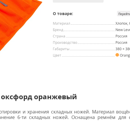
О товаре:
Перейт
Материал
Хлопок,
Бренд
New Lev
Страна
Россия
Производство
Россия
Габариты
380 × 3
Цвет
Oran
l оксфорд оранжевый
ртировки и хранения складных ножей.
Материал вощён
анение 6-ти складных ножей. Оснащена ремнём для 