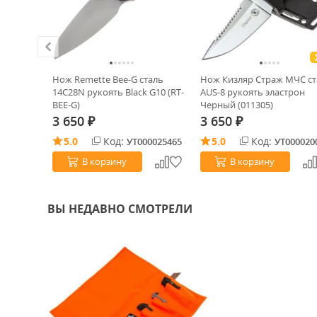
ХИТ!
ny Buddy
Нож Remette Bee-G сталь
Нож Кизляр Страж МЧС ст
14C28N рукоять Black G10 (RT-
AUS-8 рукоять эластрон
BEE-G)
Черный (011305)
3 650
3 650
₽
₽
5.0
Код:
5.0
Код:
0000558
УТ000025465
УТ000020
В корзину
В корзину
ВЫ НЕДАВНО СМОТРЕЛИ