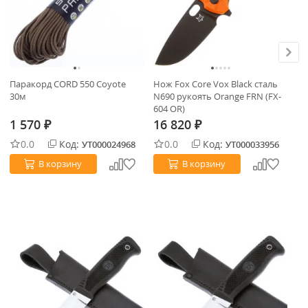
Паракорд CORD 550 Coyote
Нож Fox Core Vox Black сталь
Ке
30м
N690 рукоять Orange FRN (FX-
Fi
604 OR)
34
1 570
16 820
8
₽
₽
0.0
Код:
0.0
Код:
УТ000024968
УТ000033956
В корзину
В корзину