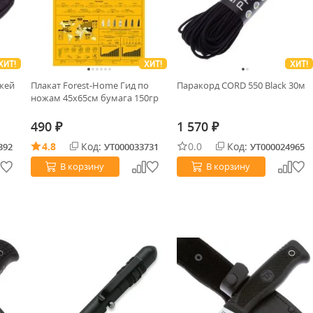
ХИТ!
ХИТ!
ХИТ!
ожей
Плакат Forest-Home Гид по
Паракорд CORD 550 Black 30м
ножам 45х65см бумага 150гр
490
1 570
₽
₽
4.8
Код:
0.0
Код:
392
УТ000033731
УТ000024965
В корзину
В корзину