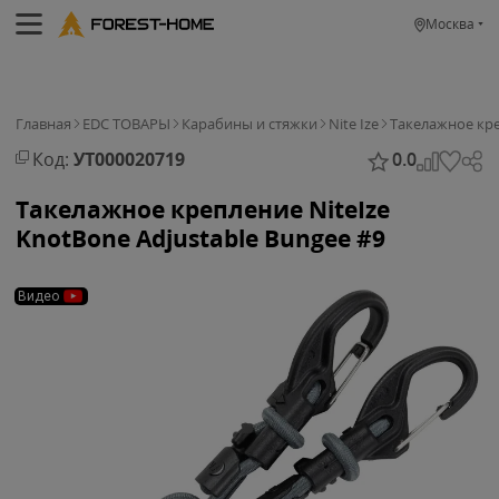
Москва
Главная
EDC ТОВАРЫ
Карабины и стяжки
Nite Ize
Такелажное креп
Код:
УТ000020719
0.0
Такелажное крепление NiteIze
KnotBone Adjustable Bungee #9
Видео