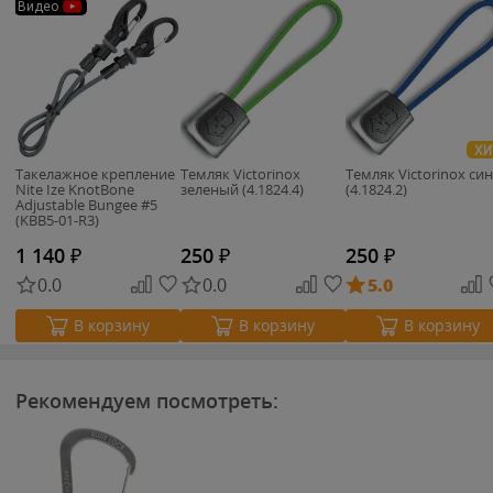
Видео
ХИ
Такелажное крепление
Темляк Victorinox
Темляк Victorinox си
Nite Ize KnotBone
зеленый (4.1824.4)
(4.1824.2)
Adjustable Bungee #5
(KBB5-01-R3)
1 140
₽
250
₽
250
₽
0.0
0.0
5.0
В корзину
В корзину
В корзину
Рекомендуем посмотреть: