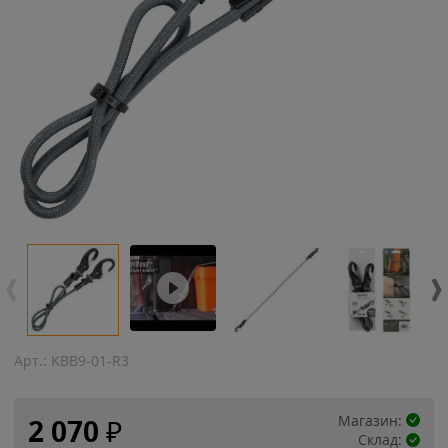
Арт.:
KBB9-01-R3
Магазин:
2 070
₽
Склад: