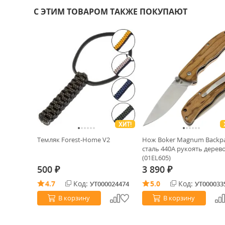
С ЭТИМ ТОВАРОМ ТАКЖЕ ПОКУПАЮТ
ХИТ!
Темляк Forest-Home V2
Нож Boker Magnum Backp
сталь 440A рукоять дерев
(01EL605)
500
3 890
₽
₽
4.7
Код:
5.0
Код:
УТ000024474
УТ000033
В корзину
В корзину