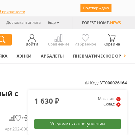
Подтверждаю
й приватности
.
Доставка и оплата
Еще
FOREST-HOME.
NEWS
Войти
Сравнение
Избранное
Корзина
ЯКА
ХЭНКИ
АРБАЛЕТЫ
ПНЕВМАТИЧЕСКОЕ ОРУЖИЕ
Код:
УТ000026164
ный с
1 630
Магазин:
₽
Склад:
Уведомить о поступлении
202-800
Арт.