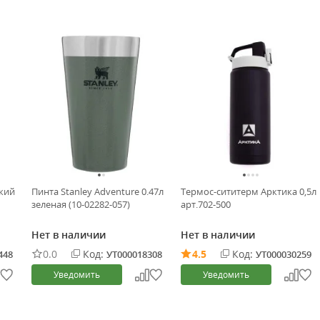
ский
Пинта Stanley Adventure 0.47л
Термос-сититерм Арктика 0,5л
зеленая (10-02282-057)
арт.702-500
Нет в наличии
Нет в наличии
0.0
Код:
4.5
Код:
448
УТ000018308
УТ000030259
Уведомить
Уведомить