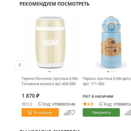
РЕКОМЕНДУЕМ ПОСМОТРЕТЬ
узкое
Термос-бочонок Арктика 0,58л
Термос Арктика 0,39л дет
Топленое молоко арт.409-580
арт. 711-390
1 870
Нет в наличии
₽
0.0
Код:
4.5
Код:
0003937
УТ000015149
УТ000012
В корзину
Уведомить