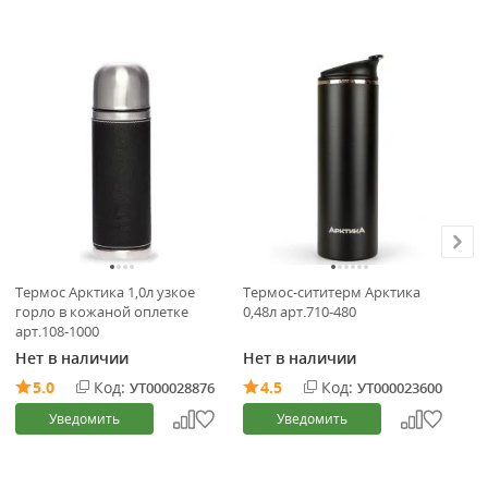
Термос Арктика 1,0л узкое
Термос-сититерм Арктика
Те
горло в кожаной оплетке
0,48л арт.710-480
го
арт.108-1000
Нет в наличии
Нет в наличии
Не
5.0
Код:
4.5
Код:
УТ000028876
УТ000023600
Уведомить
Уведомить