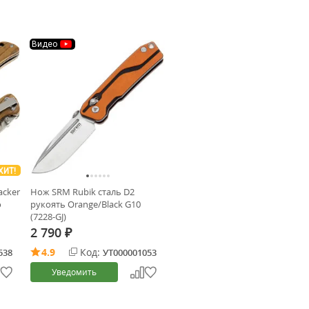
Видео
ХИТ!
acker
Нож SRM Rubik сталь D2
о
рукоять Orange/Black G10
(7228-GJ)
2 790
₽
4.9
Код:
538
УТ000001053
Уведомить