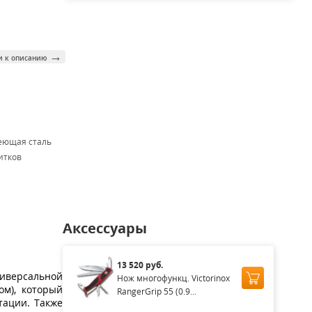
→
и к описанию
еющая сталь
итков
Аксессуары
13 520 руб.
ниверсальной
Нож многофункц. Victorinox
ом), который
RangerGrip 55 (0.9...
атации.
Также