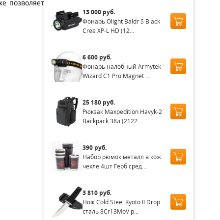
же позволяет
13 000 руб.
Фонарь Olight Baldr S Black
Cree XP-L HD (12...
6 600 руб.
Фонарь налобный Armytek
Wizard C1 Pro Magnet ...
25 180 руб.
Рюкзак Maxpedition Havyk-2
Backpack 38л (2122...
390 руб.
Набор рюмок металл в кож.
чехле 4шт Герб сред...
3 810 руб.
Нож Cold Steel Kyoto II Drop
сталь 8Cr13MoV р...