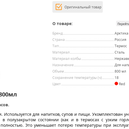
Оригинальный товар
О товаре:
Перейт
Бренд
Арктика
Страна
Россия
Тип
Термос
Материал
Сталь
Материал колбы
Нержав
Назначение
Для нап
Объем
800 мл
Сохранение температуры (ч)
18
Цвет
Red
800мл
асов.
и.
Используется для напитков, супов и пищи.
Укомплектован у
 в полузакрытом состоянии (как и в термосах с узким горл
у полностью. Это уменьшает потерю температуры при эксплу