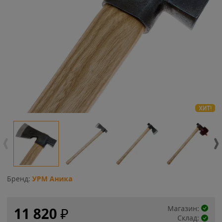
ХИТ!
Бренд:
УРМ Аника
Магазин:
11 820
₽
Склад: