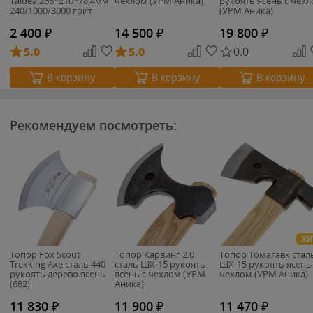
Taidea 266*210*78,4мм
чехлом (УРМ Аника)
рукоять ясень с чех
240/1000/3000 грит
(УРМ Аника)
(TG2013)
2 400
₽
14 500
₽
19 800
₽
5.0
5.0
0.0
В корзину
В корзину
В корзину
Рекомендуем посмотреть:
ХИ
Топор Fox Scout
Топор Карвинг 2.0
Топор Томагавк стал
Trekking Axe сталь 440
сталь ШХ-15 рукоять
ШХ-15 рукоять ясень
рукоять дерево ясень
ясень с чехлом (УРМ
чехлом (УРМ Аника)
(682)
Аника)
11 830
₽
11 900
₽
11 470
₽