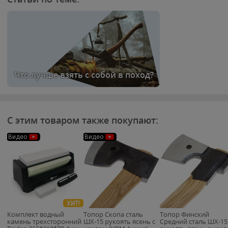
Что лучше взять с собой в поход?
С этим товаром также покупают:
Видео
Видео
ХИТ!
Комплект водный
Топор Скопа сталь
Топор Финский
камень трехсторонний
ШХ-15 рукоять ясень с
Средний сталь ШХ-15