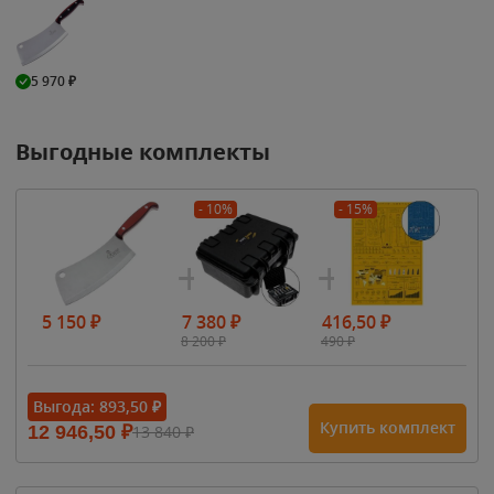
5 970
₽
Выгодные комплекты
- 10%
- 15%
5 150
₽
7 380
₽
416,50
₽
8 200
₽
490
₽
Выгода:
893,50
₽
Купить комплект
12 946,50
₽
13 840
₽