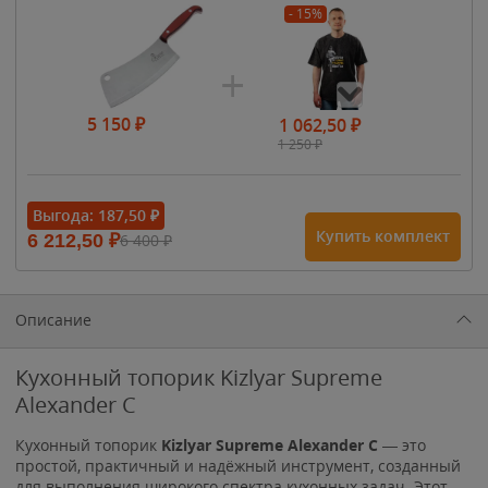
- 15%
5 150
₽
1 062,50
₽
1 250
₽
- 15%
Выгода:
187,50
₽
Купить комплект
6 212,50
₽
6 400
₽
1 615
₽
1 900
₽
1 900
₽
Описание
Кухонный топорик Kizlyar Supreme
Alexander C
Кухонный топорик
Kizlyar Supreme Alexander C
— это
простой, практичный и надёжный инструмент, созданный
для выполнения широкого спектра кухонных задач. Этот