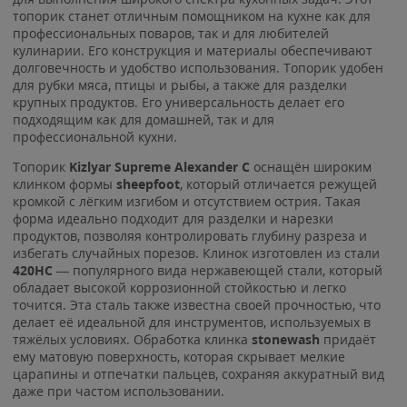
топорик станет отличным помощником на кухне как для
профессиональных поваров, так и для любителей
кулинарии. Его конструкция и материалы обеспечивают
долговечность и удобство использования. Топорик удобен
для рубки мяса, птицы и рыбы, а также для разделки
крупных продуктов. Его универсальность делает его
подходящим как для домашней, так и для
профессиональной кухни.
Топорик
Kizlyar Supreme Alexander C
оснащён широким
клинком формы
sheepfoot
, который отличается режущей
кромкой с лёгким изгибом и отсутствием острия. Такая
форма идеально подходит для разделки и нарезки
продуктов, позволяя контролировать глубину разреза и
избегать случайных порезов. Клинок изготовлен из стали
420HC
— популярного вида нержавеющей стали, который
обладает высокой коррозионной стойкостью и легко
точится. Эта сталь также известна своей прочностью, что
делает её идеальной для инструментов, используемых в
тяжёлых условиях. Обработка клинка
stonewash
придаёт
ему матовую поверхность, которая скрывает мелкие
царапины и отпечатки пальцев, сохраняя аккуратный вид
даже при частом использовании.