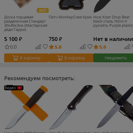
ХИТ!
Доска торцевая
Патч MonkeyCrew Крик
Нож Kizer Drop Bear
разделочная Стандарт
black сталь Nitro-V
30х40х3см (Мастерская
рукоять Purple plastic
дяди Гарри)
5 100
₽
750
₽
Нет в наличии
0.0
5.0
5.0
Уведомить
В корзину
В корзину
Рекомендуем посмотреть:
Видео
Нож Mora 2000 Orange
Нож Ruike Hussar сталь
Нож Kizlyar Supreme