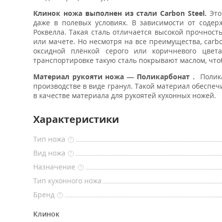
Клинок ножа выполнен из стали Carbon Steel.
Это
даже в полевых условиях. В зависимости от содерж
Роквелла. Такая сталь отличается высокой прочност
или мачете. Но несмотря на все преимущества, carb
оксидной плёнкой серого или коричневого цвет
транспортировке такую сталь покрывают маслом, чт
Материал рукояти ножа — Поликарбонат .
Полика
производстве в виде гранул. Такой материал обеспеч
в качестве материала для рукоятей кухонных ножей.
Характеристики
Тип ножа
?
Вид ножа
?
Назначение
?
Тип кухонного ножа
Бренд
?
Клинок