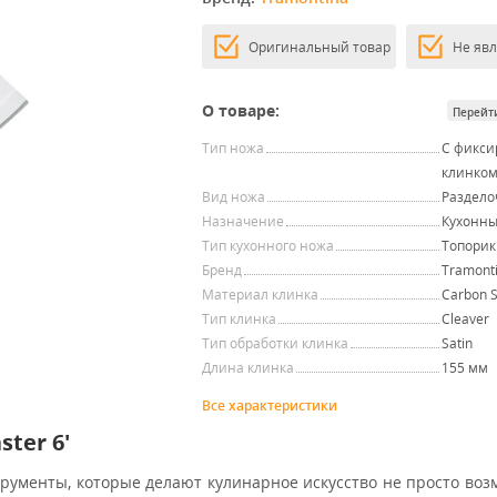
Оригинальный товар
Не яв
О товаре:
Перейт
Тип ножа
С фикс
клинко
Вид ножа
Раздел
Назначение
Кухонн
Тип кухонного ножа
Топорик
Бренд
Tramont
Материал клинка
Carbon S
Тип клинка
Cleaver
Тип обработки клинка
Satin
Длина клинка
155 мм
Все характеристики
ter 6'
рументы, которые делают кулинарное искусство не просто воз