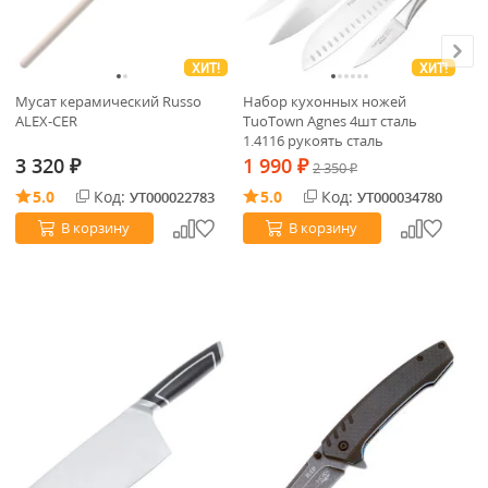
ХИТ!
ХИТ!
Ог
Мусат керамический Russo
Набор кухонных ножей
(0
ALEX-CER
TuoTown Agnes 4шт сталь
1.4116 рукоять сталь
1
3 320
1 990
₽
₽
2 350
₽
5.0
Код:
5.0
Код:
УТ000022783
УТ000034780
В корзину
В корзину