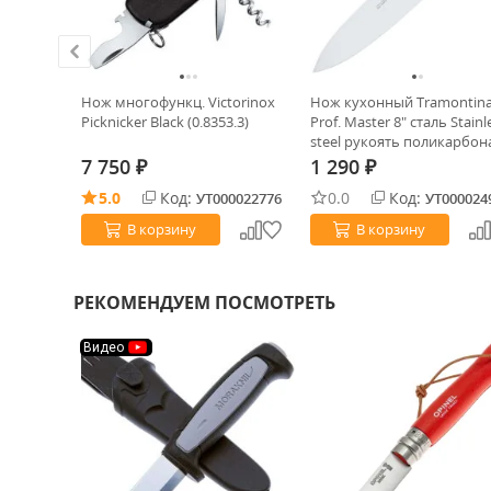
 Fin-
Нож многофункц. Victorinox
Нож кухонный Tramontin
укоять
Picknicker Black (0.8353.3)
Prof. Master 8" сталь Stainl
steel рукоять поликарбон
(24609/088)
7 750
1 290
₽
₽
5.0
Код:
0.0
Код:
0029093
УТ000022776
УТ000024
В корзину
В корзину
РЕКОМЕНДУЕМ ПОСМОТРЕТЬ
Видео