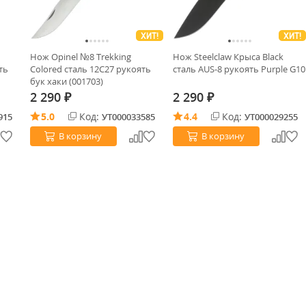
ХИТ!
ХИТ!
Нож Opinel №8 Trekking
Нож Steelclaw Крыса Black
ть
Colored сталь 12C27 рукоять
сталь AUS-8 рукоять Purple G10
бук хаки (001703)
2 290
2 290
₽
₽
5.0
Код:
4.4
Код:
915
УТ000033585
УТ000029255
В корзину
В корзину