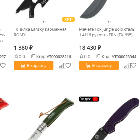
ХИТ!
a
Точилка Lansky карманная
Мачете Fox Jungle Bolo сталь
ess
ROAD1
1.4116 рукоять FRN (FX-695)
ат
1 380
18 430
₽
₽
0.0
Код:
0.0
Код:
997
УТ000028216
УТ000023944
В корзину
В корзину
Видео