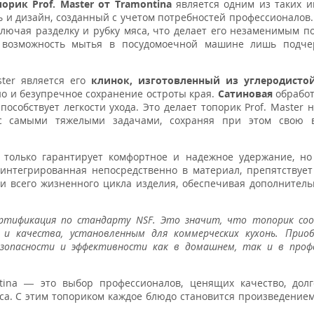
орик Prof. Master от Tramontina
является одним из таких и
 и дизайн, созданный с учетом потребностей профессионалов.
включая разделку и рубку мяса, что делает его незаменимым 
и возможность мытья в посудомоечной машине лишь подче
ster является его
клинок, изготовленный из углеродистой
но и безупречное сохранение остроты края.
Сатиновая
обработ
пособствует легкости ухода. Это делает топорик Prof. Master
я с самыми тяжелыми задачами, сохраняя при этом свою
е только гарантирует комфортное и надежное удержание, н
, интегрированная непосредственно в материал, препятствуе
и всего жизненного цикла изделия, обеспечивая дополнител
ертификация по стандарту NSF. Это значит, что топорик с
и качества, установленным для коммерческих кухонь. Прио
зопасности и эффективности как в домашнем, так и в проф
ntina — это выбор профессионалов, ценящих качество, дол
са. С этим топориком каждое блюдо становится произведением 