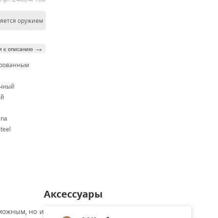
ляется оружием
→
и к описанию
ированным
м
очный
ый
ina
teel
Аксессуары
можным, но и