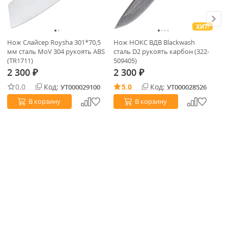
ХИТ!
Нож Слайсер Roysha 301*70,5
Нож НОКС ВДВ Blackwash
Но
мм сталь MoV 304 рукоять ABS
сталь D2 рукоять карбон (322-
8C
(TR1711)
509405)
2 300
2 300
2
₽
₽
0.0
Код:
5.0
Код:
УТ000029100
УТ000028526
В корзину
В корзину