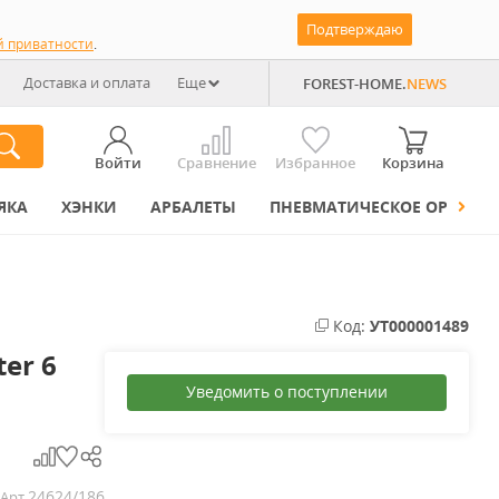
Подтверждаю
й приватности
.
Доставка и оплата
Еще
FOREST-HOME.
NEWS
Войти
Сравнение
Избранное
Корзина
ЯКА
ХЭНКИ
АРБАЛЕТЫ
ПНЕВМАТИЧЕСКОЕ ОРУЖИЕ
Код:
УТ000001489
er 6
Уведомить о поступлении
24624/186
Арт.