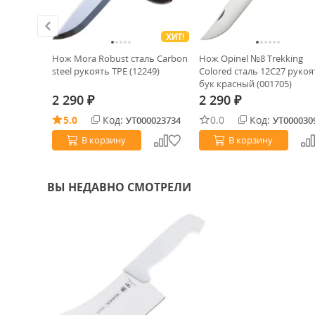
ХИТ!
 green
Нож Mora Robust сталь Carbon
Нож Opinel №8 Trekking
G)
steel рукоять TPE (12249)
Colored сталь 12C27 рукоя
бук красный (001705)
2 290
2 290
₽
₽
5.0
Код:
0.0
Код:
0033394
УТ000023734
УТ000030
В корзину
В корзину
ВЫ НЕДАВНО СМОТРЕЛИ