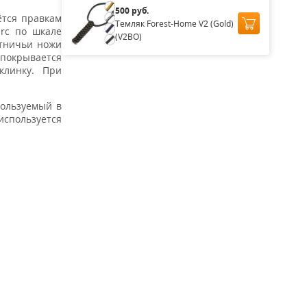
500 руб.
ётся правкам
Темляк Forest-Home V2 (Gold)
Hrc по шкале
(V2BO)
отничьи ножи
 покрывается
клинку. При
ользуемый в
используется