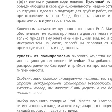
эффективным и удовлетворительным.
Кухонный топ
объединяющим в себе функциональность, надежность
конструкция идеально подходит для грубых работ, 
приготовлении мясных блюд. Легкость очистки 
практичность и универсальность.
Ключевым элементом кухонного топорика Prof. Ma
обеспечивает не только прочность и долговечность, 
только придает ему элегантный внешний вид, но и с
инструментом на кухне, способным справлятьс
производительность и надежность.
Рукоять из полипропилена
высокого качества н
инновационную технологию
Microban
. Эта добавка
распространению бактерий и грибков на протяжени
гигиеничности.
Особенностью данного инструмента является его с
строгим международным стандартам безопасности 
кухонный топор, вы можете быть уверены в его бе
использовании.
Выбор кухонного топорика Prof. Master от Tramo
гигиеничность в каждом аспекте кулинарного процес
каждый процесс — удовольствием.