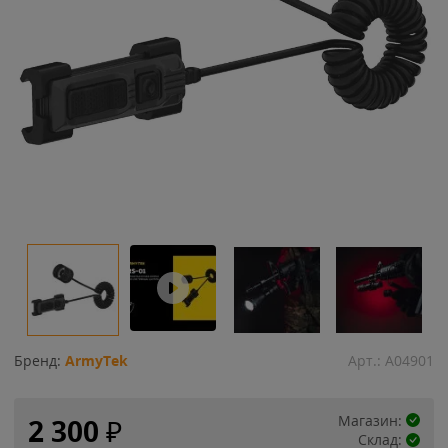
Бренд:
ArmyTek
Арт.:
A04901
Магазин:
2 300
₽
Склад: