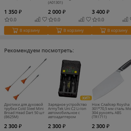
(A01301)
1 350
₽
2 000
₽
3 400
₽
0.0
0.0
0.0
В корзину
В корзину
В корзину
Рекомендуем посмотреть:
ХИТ!
Дротики для духовой
Зарядное устройство
Нож Слайсер Roysha
трубки Cold Steel Mini
ArmyTek Uni C2 Li-Ion
301*70,5 мм сталь M
Broad Head Dart 50 шт
автомобильное с
304 рукоять ABS
(B625M)
автоадаптером
(TR1711)
(A02401C)
2 300
₽
2 300
₽
2 300
₽