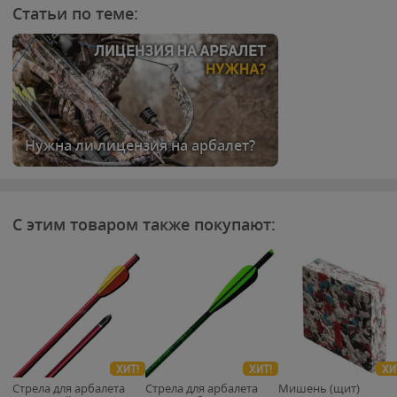
Статьи по теме:
Нужна ли лицензия на арбалет?
С этим товаром также покупают:
ХИТ!
ХИТ!
ХИ
Стрела для арбалета
Стрела для арбалета
Мишень (щит)