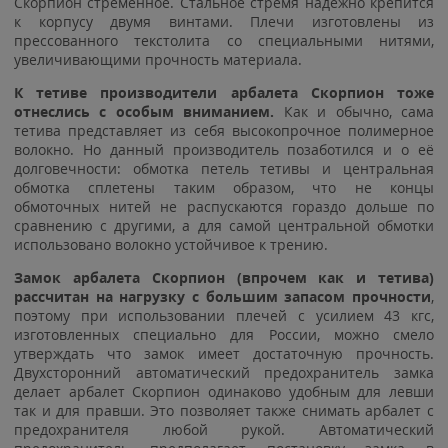
Скорпион стременное. Стальное стремя надежно крепится
к корпусу двумя винтами. Плечи изготовлены из
прессованного текстолита со специальными нитями,
увеличивающими прочность материала.
К тетиве производители арбалета Скорпион тоже
отнеслись с особым вниманием.
Как и обычно, сама
тетива представляет из себя высокопрочное полимерное
волокно. Но данный производитель позаботился и о её
долговечности: обмотка петель тетивы и центральная
обмотка сплетены таким образом, что не концы
обмоточных нитей не распускаются гораздо дольше по
сравнению с другими, а для самой центральной обмотки
использовано волокно устойчивое к трению.
Замок арбалета Скорпион (впрочем как и тетива)
рассчитан на нагрузку с большим запасом прочности
,
поэтому при использовании плечей с усилием 43 кгс,
изготовленных специально для России, можно смело
утверждать что замок имеет достаточную прочность.
Двухсторонний автоматический предохранитель замка
делает арбалет Скорпион одинаково удобным для левши
так и для правши. Это позволяет также снимать арбалет с
предохранителя любой рукой. Автоматический