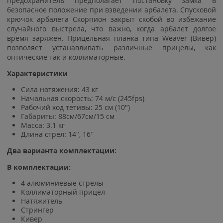
предохранитель предполагает постановку замка в
безопасное положение при взведении арбалета. Спусковой
крючок арбалета Скорпион закрыт скобой во избежание
случайного выстрела, что важно, когда арбалет долгое
время заряжен. Прицельная планка типа Weaver (Вивер)
позволяет устанавливать различные прицелы, как
оптические так и коллиматорные.
Характеристики
Сила натяжения: 43 кг
Начальная скорость: 74 м/с (245fps)
Рабочий ход тетивы: 25 см (10")
Габариты: 88см/67см/15 см
Масса: 3.1 кг
Длина стрел: 14’’, 16’’
Два варианта комплектации:
В комплектации:
4 алюминиевые стрелы
Коллиматорный прицел
Натяжитель
Стрингер
Кивер