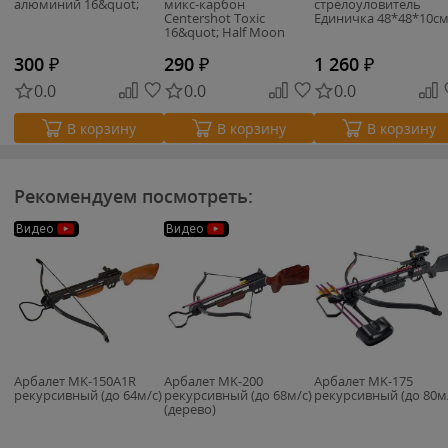
алюминий 16&quot;
микс-карбон
стрелоуловитель
Centershot Toxic
Единичка 48*48*10с
16&quot; Half Moon
Nock
300
₽
290
₽
1 260
₽
0.0
0.0
0.0
В корзину
В корзину
В корзину
Рекомендуем посмотреть:
Видео
Видео
Арбалет MK-150A1R
Арбалет MK-200
Арбалет MK-175
рекурсивный (до 64м/с)
рекурсивный (до 68м/с)
рекурсивный (до 80м
(дерево)