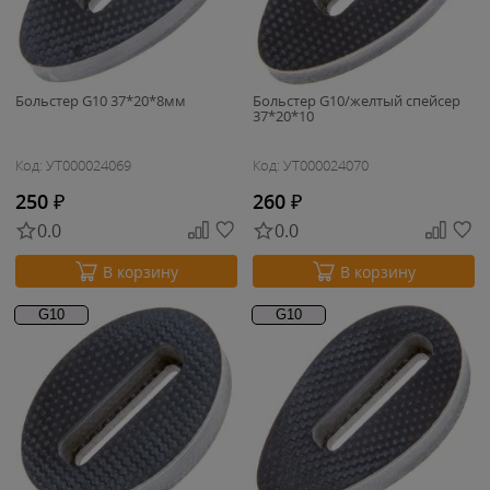
Больстер G10 37*20*8мм
Больстер G10/желтый спейсер
37*20*10
Код: УТ000024069
Код: УТ000024070
250
₽
260
₽
0.0
0.0
В корзину
В корзину
G10
G10