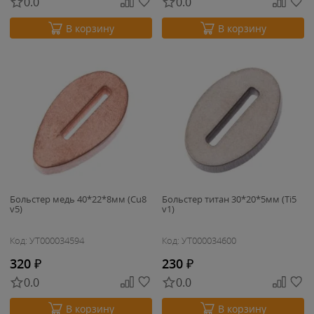
0.0
0.0
В корзину
В корзину
Больстер медь 40*22*8мм (Cu8
Больстер титан 30*20*5мм (Ti5
v5)
v1)
Код: УТ000034594
Код: УТ000034600
320
₽
230
₽
0.0
0.0
В корзину
В корзину