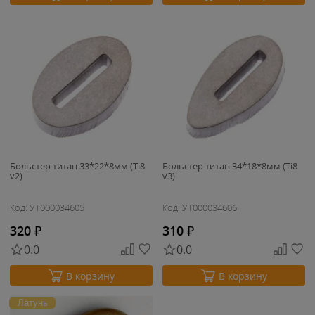
Больстер титан 33*22*8мм (Ti8
Больстер титан 34*18*8мм (Ti8
v2)
v3)
Код: УТ000034605
Код: УТ000034606
320
₽
310
₽
0.0
0.0
В корзину
В корзину
Латунь