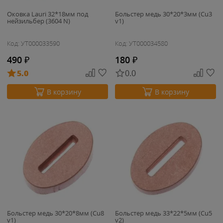
Оковка Lauri 32*18мм под
Больстер медь 30*20*3мм (Cu3
нейзильбер (3604 N)
v1)
Код: УТ000033590
Код: УТ000034580
490
₽
180
₽
5.0
0.0
В корзину
В корзину
Больстер медь 30*20*8мм (Cu8
Больстер медь 33*22*5мм (Cu5
v1)
v2)