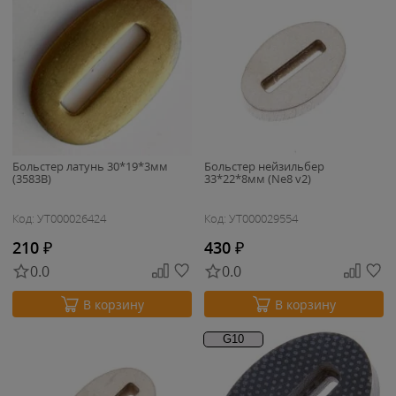
Больстер латунь 30*19*3мм
Больстер нейзильбер
(3583B)
33*22*8мм (Ne8 v2)
Код: УТ000026424
Код: УТ000029554
210
₽
430
₽
0.0
0.0
В корзину
В корзину
G10