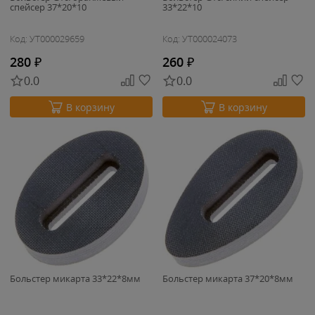
спейсер 37*20*10
33*22*10
Код: УТ000029659
Код: УТ000024073
280
₽
260
₽
0.0
0.0
В корзину
В корзину
Больстер микарта 33*22*8мм
Больстер микарта 37*20*8мм