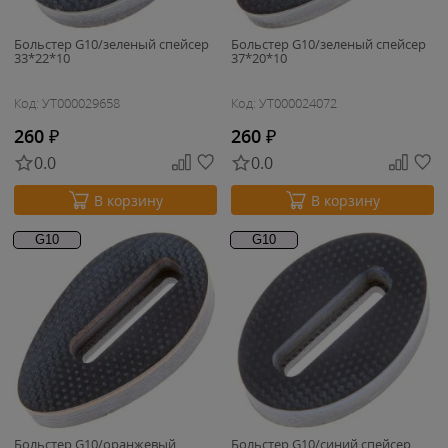
Больстер G10/зеленый спейсер
Больстер G10/зеленый спейсер
33*22*10
37*20*10
Код: УТ000029658
Код: УТ000024072
260
₽
260
₽
0.0
0.0
В корзину
В корзину
G10
G10
Больстер G10/оранжевый
Больстер G10/синий спейсер