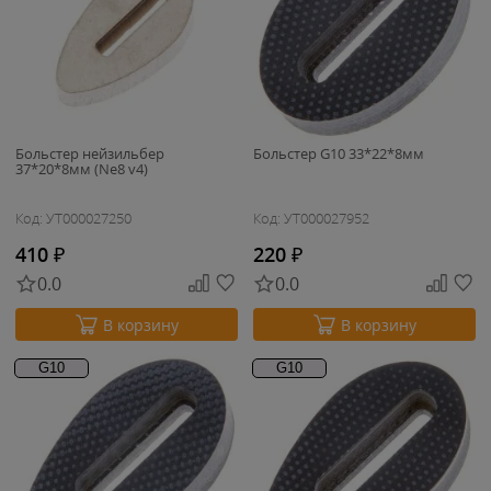
Больстер нейзильбер
Больстер G10 33*22*8мм
37*20*8мм (Ne8 v4)
Код: УТ000027250
Код: УТ000027952
410
₽
220
₽
0.0
0.0
В корзину
В корзину
G10
G10