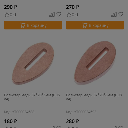
290
₽
270
₽
0.0
0.0
В корзину
В корзину
Больстер медь 37*20*5мм (Cu5
Больстер медь 37*20*8мм (Cu8
v4)
v4)
Код: УТ000034588
Код: УТ000034593
180
₽
280
₽