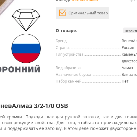
Оригинальный товар
О товаре:
Перейт
Бренд
ВеневА
Страна
Россия
Тип устройства
Камень/
двухсто
Вид абразива
Алмаз
Назначение бруска
Для зат
Набор камней
Нет
невАлмаз 3/2-1/0 OSB
й кромки. Подходит как для ручной заточки, так и для точи
 свои режущие свойства. Для того, чтобы это происходило ка
и и поддерживать ее заточку. В этом деле поможет двухсторон