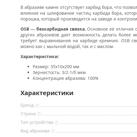
В абразиве камня отсутствует карбид бора, что позв
влияние на шлифование частиц карбида бора, котор
порошка, который производится на заводе и контро
OSB — безкарбидная связка.
Основное её отличие о
других абразивов дает возможность делать более м
требует выравнивания на карбиде кремния. OSB свя
можно как с мыльной водой, так и с маслом.
Характеристики:
Размер: 35x10x200 мм
Зернистость:
3/2-1/0
мкм
Концентрация абразива: 100%
Характеристики
Бренд
?
Страна
?
Тип устройства
?
Вид абразива
?