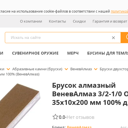
гласие на использование cookie-файлов в соответствии с нашей
политико
О компании
Контакты
Скидки
Гарантия и возврат
КИ
СУВЕНИРНОЕ ОРУЖИЕ
МЕРЧ
БУСИНЫ ДЛЯ ТЕМЛ
чки
Абразивные камни (бруски)
ВеневАлмаз
Бруски двухст
мм 100% (ВеневАлмаз)
Брусок алмазный
ВеневАлмаз 3/2-1/0 
35x10x200 мм 100% дв
0.0
Нет отзывов
•
Бренд: 
ВеневАлмаз
Арт.