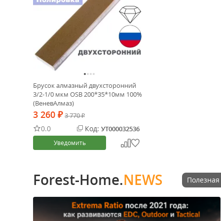
Брусок алмазный двухсторонний
3/2-1/0 мкм OSB 200*35*10мм 100%
(ВеневАлмаз)
3 260
₽
3 770
₽
0.0
Код:
УТ000032536
Уведомить
Forest-Home.
NEWS
Полезная