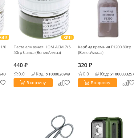
ХИТ!
ХИТ!
1/0
Паста алмазная НОМ АСМ 7/5
Карбид кремния F1200 80гр
50гр банка (ВеневАлмаз)
(ВеневАлмаз)
440
320
₽
₽
0.0
Код:
0.0
Код:
940
УТ000026949
УТ000033257
В корзину
В корзину