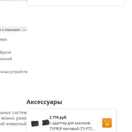
→
и к описанию
лмаз
брусок
ронний
очных устройств
Аксессуары
льных систем
2 770 руб.
к можно реже
L-адаптер для зажимов
ний алмазный
TSPROF матовый (TS-PT2...