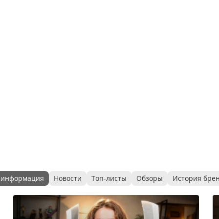
 информация
Новости
Топ-листы
Обзоры
История бре