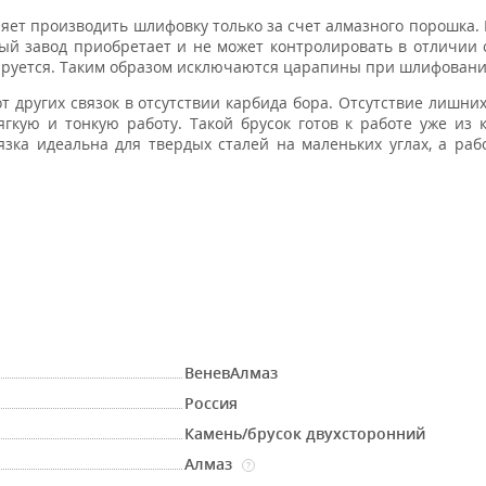
оляет производить шлифовку только за счет алмазного порошка.
ый завод приобретает и не может контролировать в отличии 
лируется. Таким образом исключаются царапины при шлифовани
т других связок в отсутствии карбида бора. Отсутствие лишни
ягкую и тонкую работу. Такой брусок готов к работе уже из 
зка идеальна для твердых сталей на маленьких углах, а раб
ВеневАлмаз
Россия
Камень/брусок двухсторонний
Алмаз
?