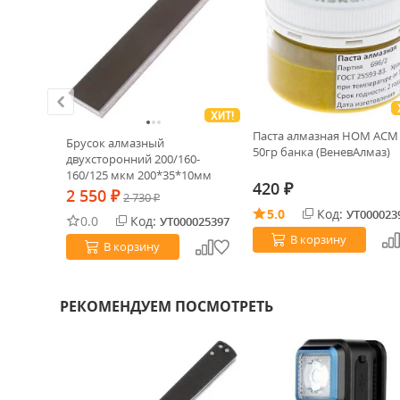
ХИТ!
0 70гр
Паста алмазная НОМ АСМ 
Брусок алмазный
50гр банка (ВеневАлмаз)
двухсторонний 200/160-
160/125 мкм 200*35*10мм
420
100% (ВеневАлмаз)
₽
2 550
₽
2 730
₽
5.0
Код:
0033258
УТ000023
0.0
Код:
УТ000025397
В корзину
В корзину
РЕКОМЕНДУЕМ ПОСМОТРЕТЬ