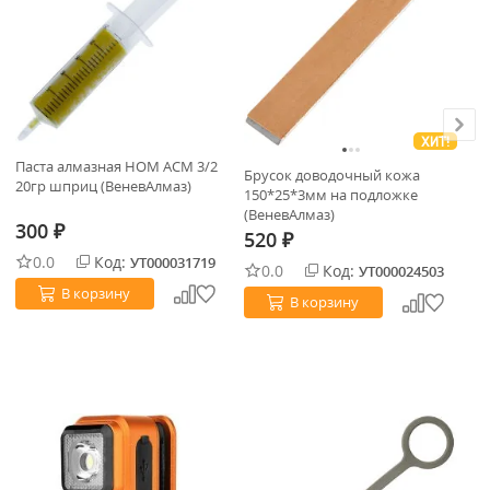
ХИТ!
Паста алмазная НОМ АСМ 3/2
Брусок доводочный кожа
Бр
20гр шприц (ВеневАлмаз)
150*25*3мм на подложке
дв
(ВеневАлмаз)
мк
300
₽
(В
520
2
₽
0.0
Код:
УТ000031719
0.0
Код:
УТ000024503
В корзину
В корзину
В