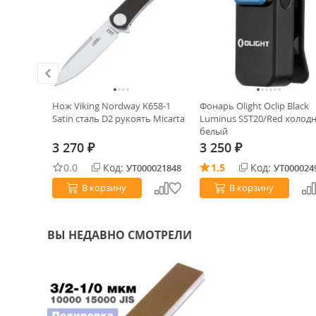
ХИТ!
tin сталь
Нож Viking Nordway K658-1
Фонарь Olight Oclip Black
FN
Satin сталь D2 рукоять Micarta
Luminus SST20/Red холод
белый
3 270
3 250
₽
₽
0.0
Код:
1.5
Код:
0003515
УТ000021848
УТ000024
В корзину
В корзину
ВЫ НЕДАВНО СМОТРЕЛИ