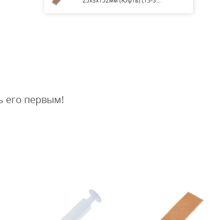
25х3х152мм (Юфть) (TS-S...
ь его первым!