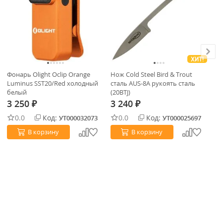
ХИТ!
Фонарь Olight Oclip Orange
Нож Cold Steel Bird & Trout
Би
Luminus SST20/Red холодный
сталь AUS-8A рукоять сталь
(2
белый
(20BTJ)
3 250
3 240
3
₽
₽
0.0
Код:
0.0
Код:
УТ000032073
УТ000025697
В корзину
В корзину