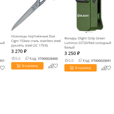
Ножницы портняжные Due
Фонарь Olight Oclip Green
Cigni 153мм сталь stainless steel
ный
Luminus SST20/Red холодный
рукоять steel (2C 175/6)
белый
3 270
₽
3 250
₽
0.0
Код:
УТ000028400
0.0
Код:
951
УТ000020691
В корзину
В корзину