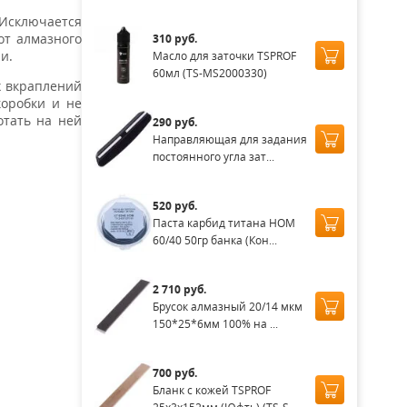
 Исключается
от алмазного
310 руб.
и.
Масло для заточки TSPROF
60мл (TS-MS2000330)
х вкраплений
коробки и не
отать на ней
290 руб.
Направляющая для задания
постоянного угла зат...
520 руб.
Паста карбид титана НОМ
60/40 50гр банка (Кон...
2 710 руб.
Брусок алмазный 20/14 мкм
150*25*6мм 100% на ...
700 руб.
Бланк с кожей TSPROF