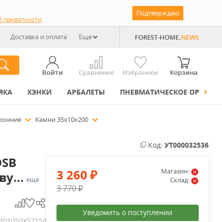
Подтверждаю
й приватности
.
Доставка и оплата
Еще
FOREST-HOME.
NEWS
Войти
Сравнение
Избранное
Корзина
ЯКА
ХЭНКИ
АРБАЛЕТЫ
ПНЕВМАТИЧЕСКОЕ ОРУЖИЕ
оронние
Камни 35x10x200
Код:
УТ000032536
OSB
3 260
Магазин:
у...
₽
еще
Склад:
3 770
₽
Уведомить о поступлении
401050Х57154