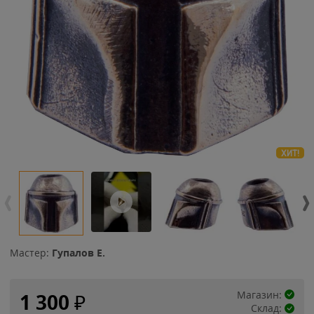
ХИТ!
Мастер:
Гупалов Е.
Магазин:
1 300
₽
Склад: