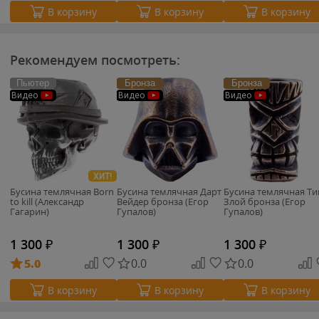
В корзину
В корзину
В корзину
Рекомендуем посмотреть:
Пьютер
Бронза
Бронза
Видео
Видео
Видео
ХИТ!
Бусина темлячная Born
Бусина темлячная Дарт
Бусина темлячная Ти
to kill (Александр
Вейдер бронза (Егор
Злой бронза (Егор
Гагарин)
Гупалов)
Гупалов)
1 300
₽
1 300
₽
1 300
₽
5.0
0.0
0.0
В корзину
В корзину
В корзину