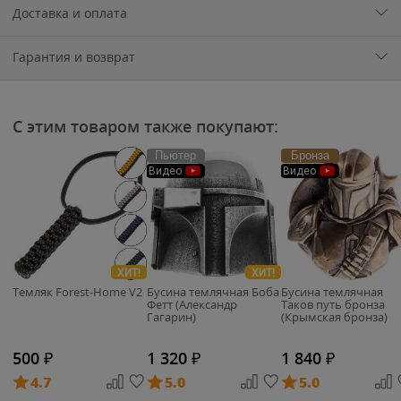
Доставка и оплата
Гарантия и возврат
С этим товаром также покупают:
Пьютер
Бронза
Видео
Видео
ХИТ!
ХИТ!
Темляк Forest-Home V2
Бусина темлячная Боба
Бусина темлячная
Фетт (Александр
Таков путь бронза
Гагарин)
(Крымская бронза)
500
₽
1 320
₽
1 840
₽
4.7
5.0
5.0