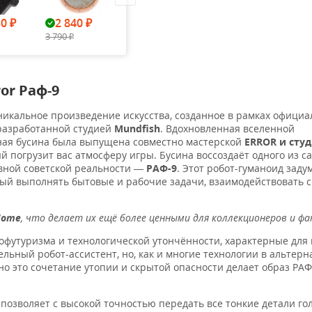
30
2 840
2 840
2 840
2 84
₽
₽
₽
₽
3 790
3 790
3 790
3 790
₽
₽
₽
₽
or Раф-9
никальное произведение искусства, созданное в рамках офици
 разработанной студией
Mundfish
. Вдохновленная вселенной
вная бусина была выпущена совместно мастерской
ERROR и сту
й погрузит вас атмосферу игры. Бусина воссоздаёт одного из с
вной советской реальности —
РАФ-9
. Этот робот-гуманоид заду
ый выполнять бытовые и рабочие задачи, взаимодействовать 
Home
, что делает их ещё более ценными для коллекционеров и ф
офутуризма и технологической утончённости, характерные для
льный робот-ассистент, но, как и многие технологии в альтер
нно это сочетание утопии и скрытой опасности делает образ РАФ
о позволяет с высокой точностью передать все тонкие детали г