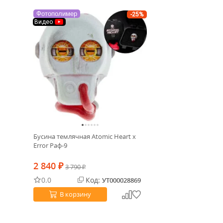
Фотополимер
-25%
Видео
Бусина темлячная Atomic Heart x
Error Раф-9
2 840
₽
3 790
₽
0.0
Код:
УТ000028869
В корзину