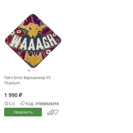
Патч Error Вархаммер V5
Titanium
1 990
₽
0.0
Код:
УТ000026418
Уведомить