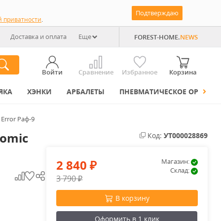
Подтверждаю
й приватности
.
Доставка и оплата
Еще
FOREST-HOME.
NEWS
Войти
Сравнение
Избранное
Корзина
ЯКА
ХЭНКИ
АРБАЛЕТЫ
ПНЕВМАТИЧЕСКОЕ ОРУЖИЕ
Error Раф-9
tomic
Код:
УТ000028869
2 840
Магазин:
₽
Склад:
3 790
₽
В корзину
Оформить в 1 клик