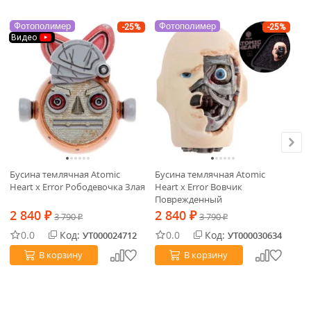
Фотополимер
Фотополимер
Ф
-25%
-25%
Видео
В
Бусина темлячная Atomic
Бусина темлячная Atomic
Бу
Heart x Error Рободевочка Злая
Heart x Error Вовчик
He
Поврежденный
2 840
2 840
2
₽
3 790
₽
3 790
₽
₽
0.0
Код:
0.0
Код:
УТ000024712
УТ000030634
В корзину
В корзину