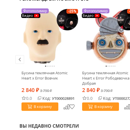
Фотополимер
Фотополимер
-25%
Видео
Видео
NEW
ХИТ!
Tools
Бусина темлячная Atomic
Бусина темлячная Atomic
Heart x Error Вовчик
Heart x Error Рободевочка
Добрая
2 840
2 840
₽
3 790
₽
3 790
₽
₽
0.0
Код:
0.0
Код:
0020091
УТ000028891
УТ000027
В корзину
В корзину
ВЫ НЕДАВНО СМОТРЕЛИ