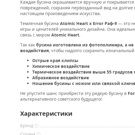
Каждая бусина окрашивается вручную и покрываетс
повреждений, сохраняя первозданный вид на долгие г
настоящим произведением искусства.
Темлячная бусина
Atomic Heart x Error Раф-9
— это н
игры и ценителей уникального дизайна. Она идеальн
связь с миром
Atomic Heart
.
Так как
бусина изготовлена из фотополимера,
а не
воздействия
, чтобы надолго сохранить изначальный
Острые края клипсы
Химическое воздействие
Термическое воздействие выше 55 градусов
Абразивное воздействие
Ношение бусины с ножом или связкой ключе
Не упустите шанс приобрести эту редкую бусину в
Fo
альтернативного советского будущего!
Характеристики
Бренд
?
Страна
?