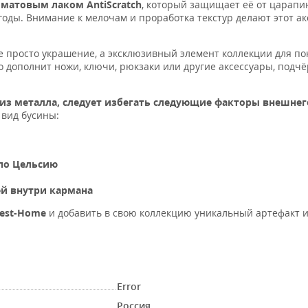
я
матовым лаком AntiScratch
, который защищает её от царапи
оды. Внимание к мелочам и проработка текстур делают этот ак
е просто украшение, а эксклюзивный элемент коллекции для п
о дополнит ножи, ключи, рюкзаки или другие аксессуары, подч
 из металла,
следует избегать следующие факторы внешнег
 вид бусины:
 по Цельсию
й внутри кармана
rest-Home
и добавить в свою коллекцию уникальный артефакт 
Error
Россия