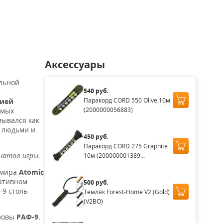
0
2 840
16 820
Нет в наличии
Нет в нал
₽
₽
₽
3 790
19 790
₽
₽
Аксессуары
альной
540 руб.
Паракорд CORD 550 Olive 10м
дией
(2000000056883)
амых
мывался как
с людьми и
450 руб.
Паракорд CORD 275 Graphite
анатов игры.
10м (200000001389...
 мира
Atomic
нативном
500 руб.
-9 столь
Темляк Forest-Home V2 (Gold)
(V2BO)
оловы
РАФ-9
.