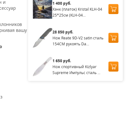
н и
1 400 руб.
сессуар
Хэнк (платок) Kristal KLH-04
25*25см (KLH-04...
оклонников
ёркивая вашу
28 850 руб.
Нож Reate 9D-V2 satin сталь
154CM рукоять Da...
о
1 650 руб.
Нож спортивный Kizlyar
Supreme Импульс сталь ...
из