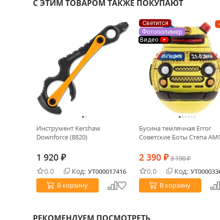
С ЭТИМ ТОВАРОМ ТАКЖЕ ПОКУПАЮТ
Светится
Фотополимер
Видео
Инструмент Kershaw
Бусина темлячная Error
Downforce (8820)
Советские Боты Степа АМ
1 920
2 390
₽
₽
3 190
₽
0.0
Код:
0.0
Код:
УТ000017416
УТ000033
В корзину
В корзину
РЕКОМЕНДУЕМ ПОСМОТРЕТЬ