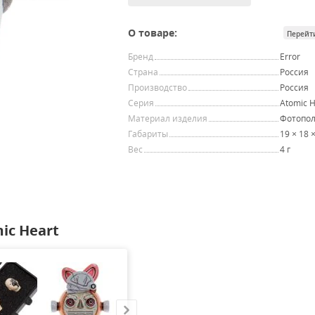
О товаре:
Перейт
Бренд
Error
Страна
Россия
Производство
Россия
Серия
Atomic H
Материал изделия
Фотопо
Габариты
19 × 18 
Вес
4 г
ic Heart