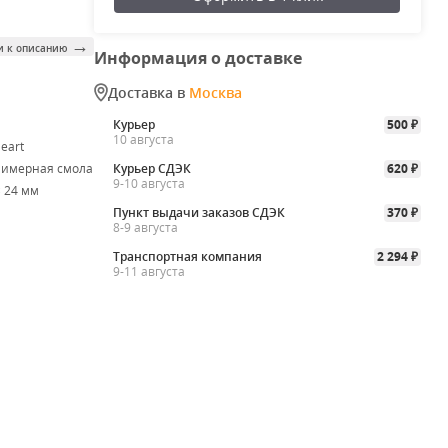
→
и к описанию
Информация о доставке
Доставка в
Москва
Курьер
500
₽
10 августа
eart
лимерная смола
Курьер СДЭК
620
₽
9-10 августа
× 24 мм
Пункт выдачи заказов СДЭК
370
₽
8-9 августа
Транспортная компания
2 294
₽
9-11 августа