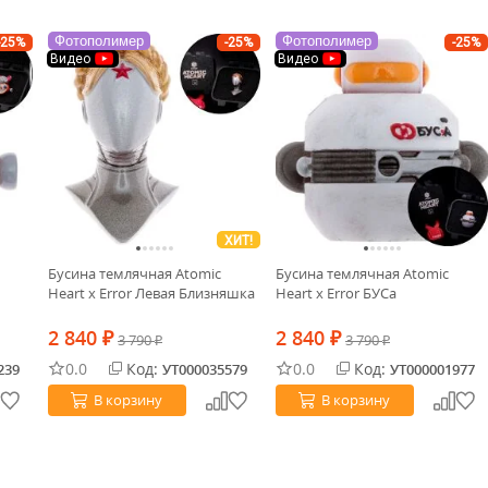
Фотополимер
Фотополимер
-25%
-25%
-25%
Видео
Видео
ХИТ!
Бусина темлячная Atomic
Бусина темлячная Atomic
Heart x Error Левая Близняшка
Heart x Error БУСа
2 840
2 840
₽
3 790
₽
3 790
₽
₽
0.0
Код:
0.0
Код:
239
УТ000035579
УТ000001977
В корзину
В корзину