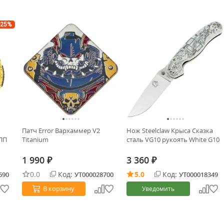
-25%
Патч Error Вархаммер V2
Нож Steelclaw Крыса Сказка
ПП
Titanium
сталь VG10 рукоять White G10
1 990
3 360
₽
₽
0.0
Код:
5.0
Код:
690
УТ000028700
УТ000018349
В корзину
Уведомить