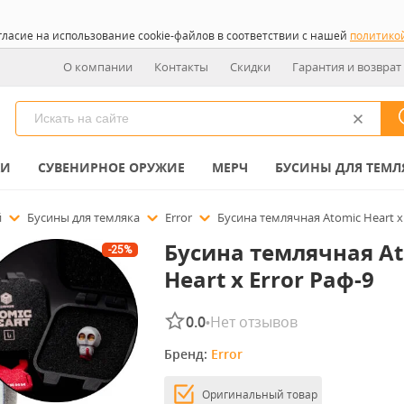
гласие на использование cookie-файлов в соответствии с нашей
политико
О компании
Контакты
Скидки
Гарантия и возврат
КИ
СУВЕНИРНОЕ ОРУЖИЕ
МЕРЧ
БУСИНЫ ДЛЯ ТЕМЛ
й
Бусины для темляка
Error
Бусина темлячная Atomic Heart x 
Бусина темлячная A
-25%
Heart x Error Раф-9
0.0
Нет отзывов
•
Бренд: 
Error
Оригинальный товар